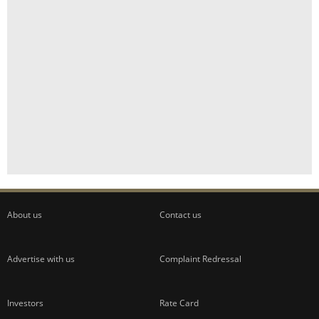
About us
Contact us
Advertise with us
Complaint Redressal
Investors
Rate Card