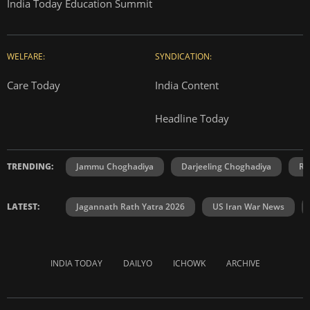
India Today Education Summit
WELFARE:
SYNDICATION:
Care Today
India Content
Headline Today
TRENDING:
Jammu Choghadiya
Darjeeling Choghadiya
Ra
LATEST:
Jagannath Rath Yatra 2026
US Iran War News
INDIA TODAY
DAILYO
ICHOWK
ARCHIVE