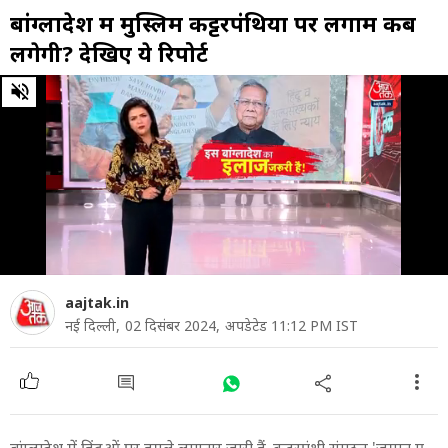
बांग्लादेश में मुस्लिम कट्टरपंथियों पर लगाम कब
लगेगी? देखिए ये रिपोर्ट
0
of
5
minutes,
30
seconds
aajtak.in
नई दिल्ली,
02 दिसंबर 2024,
अपडेटेड 11:12 PM IST