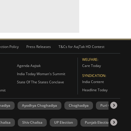
ction Policy
Press Releases
T&Cs for AajTak HD Contest
WELFARE:
Agenda Aajtak
Care Today
India Today Woman's Summit
SYNDICATION:
India Content
State Of The States Conclave
Headline Today
mmit
hadiya
Ayodhya Choghadiya
Choghadiya
Puri Choghadiya
halisa
Shiv Chalisa
UP Election
Punjab Election
Goa 