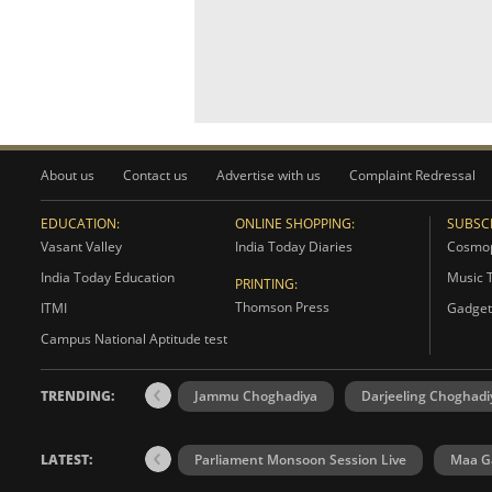
About us
Contact us
Advertise with us
Complaint Redressal
EDUCATION:
ONLINE SHOPPING:
SUBSCR
Vasant Valley
India Today Diaries
Cosmop
India Today Education
Music 
PRINTING:
Thomson Press
ITMI
Gadget
Campus National Aptitude test
TRENDING:
Jammu Choghadiya
Darjeeling Choghadi
LATEST:
Parliament Monsoon Session Live
Maa Ga