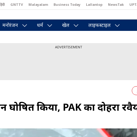
हिंदी
GNTTV
Malayalam
Business Today
Lallantop
NewsTak
UPT
east
Brides Today
Reader’s Digest
Astro Tak
Pakwan Gali
मनोरंजन
धर्म
खेल
लाइफस्टाइल
ADVERTISEMENT
न घोषित किया, PAK का दोहरा रवै