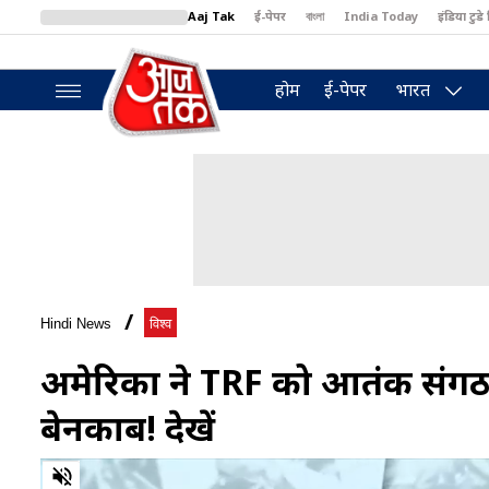
Aaj Tak
ई-पेपर
বাংলা
India Today
इंडिया टुडे 
MumbaiTak
BT Bazaar
Cosmopolitan
Harper's Bazaar
North
होम
ई-पेपर
भारत
Hindi News
विश्व
अमेरिका ने TRF को आतंकी संगठ
बेनकाब! देखें
0
of