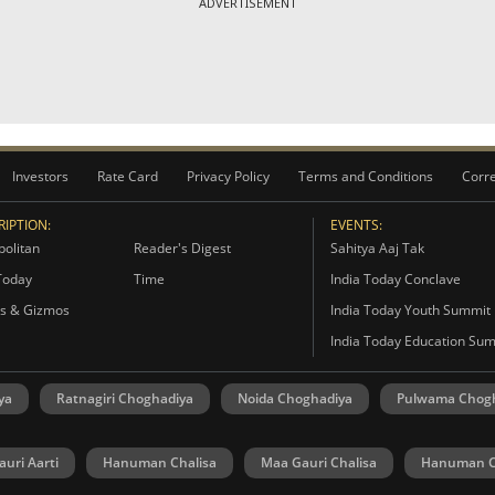
ADVERTISEMENT
Investors
Rate Card
Privacy Policy
Terms and Conditions
Corre
IPTION:
EVENTS:
olitan
Reader's Digest
Sahitya Aaj Tak
Today
Time
India Today Conclave
s & Gizmos
India Today Youth Summit
India Today Education Su
ya
Ratnagiri Choghadiya
Noida Choghadiya
Pulwama Chog
uri Aarti
Hanuman Chalisa
Maa Gauri Chalisa
Hanuman C