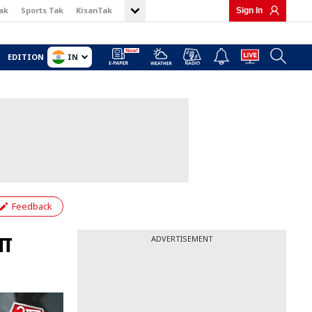
ak
Sports Tak
KisanTak
Sign In
IN
EDITION
Feedback
या
ADVERTISEMENT