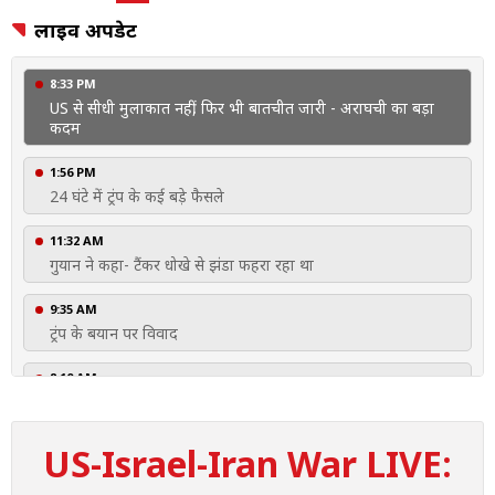
लाइव अपडेट
8:33 PM
US से सीधी मुलाकात नहीं, फिर भी बातचीत जारी - अराघची का बड़ा
कदम
1:56 PM
24 घंटे में ट्रंप के कई बड़े फैसले
11:32 AM
गुयान ने कहा- टैंकर धोखे से झंडा फहरा रहा था
9:35 AM
ट्रंप के बयान पर विवाद
8:10 AM
डोनाल्ड ट्रंप का आरोप- ''ईरान को चीन से मिले गिफ्ट''
8:08 AM
US-Israel-Iran War LIVE:
मोजतबा खामेनेई का इलाज जारी