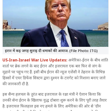
12:13 AM
'किसी भी रास्ते से ईरान न आएं', भारतीय दूतावास ने जारी की नई
एडवाइजरी
12:10 AM
ईरान में सत्ता के लिए अंदरूनी रार! US संग होने वाली इस्लामाबाद शांति
वार्ता पर लगा ब्रेक
ईरान में कई जगह सुनाई दी धमाकों की आवाज. (File Photo: ITG)
US‑Iran‑Israel War Live Updates:
अमेरिका-ईरान के बीच शांति
वार्ता पर ब्रेक लगने के बाद ईरान और इजरायल एक बार फिर से जंग के
मुहाने पर पहुंच गए हैं. इसी बीच ईरान की न्यूज एजेंसी ने तेहरान के विभिन्न
हिस्सों में एयर डिफेंस सिस्टम द्वारा दुश्मन के टारगेट को निशाना बनाए जाने
की जानकारी दी है.
इस सैन्य हलचल के तुरंत बाद इजरायल के रक्षा मंत्री ने ऐलान किया कि
उनकी सेना ईरान के खिलाफ युद्ध दोबारा शुरू करने के लिए पूरी तरह तैयार
है. इजरायल फिलहाल इस नए हमले के लिए अमेरिका की ओर से 'ग्रीन