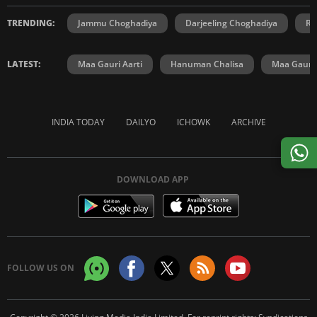
TRENDING:
Jammu Choghadiya
Darjeeling Choghadiya
Ra
LATEST:
Maa Gauri Aarti
Hanuman Chalisa
Maa Gauri 
INDIA TODAY
DAILYO
ICHOWK
ARCHIVE
DOWNLOAD APP
FOLLOW US ON