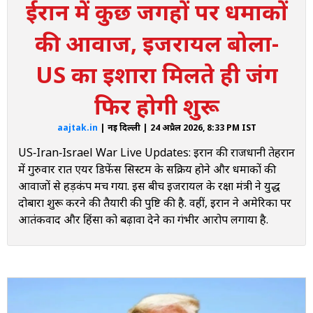
ईरान में कुछ जगहों पर धमाकों
6:59 AM
ईरान की मांग- अमेरिका नाकाबंदी हटाए
की आवाज, इजरायल बोला-
6:45 AM
US का इशारा मिलते ही जंग
ईरान के खिलाफ अमेरिका बना रहा योजना
फिर होगी शुरू
3:50 AM
कुवैत ने खोला अपना एयरस्पेस
aajtak.in
| नई दिल्ली | 24 अप्रैल 2026, 8:33 PM IST
3:45 AM
US‑Iran‑Israel War Live Updates: ईरान की राजधानी तेहरान
हिज्बुल्लाह ने इजरायल के श्टुला में दागे रॉकेट
में गुरुवार रात एयर डिफेंस सिस्टम के सक्रिय होने और धमाकों की
आवाजों से हड़कंप मच गया. इस बीच इजरायल के रक्षा मंत्री ने युद्ध
1:42 AM
US-Iran-Israel War: अमेरिका की शर्तों पर ही होगा कोई भी
दोबारा शुरू करने की तैयारी की पुष्टि की है. वहीं, ईरान ने अमेरिका पर
समझौता, ट्रंप का ईरान को निर्देश
आतंकवाद और हिंसा को बढ़ावा देने का गंभीर आरोप लगाया है.
12:37 AM
तनाव के बीच हिंद महासागर पहुंचा USA का तीसरा विमानवाहक पोत
12:30 AM
Middle East War: ईरान में सत्ता को लेकर संघर्ष, कलीबाफ ने वार्ता
प्रमुख की भूमिका से दिया इस्तीफा