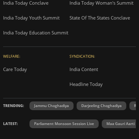
India Today Conclave
India Today Woman's Summit
India Today Youth Summit
State Of The States Conclave
India Today Education Summit
WELFARE:
SYNDICATION:
Care Today
India Content
Headline Today
TRENDING:
Jammu Choghadiya
Darjeeling Choghadiya
Ra
LATEST:
Parliament Monsoon Session Live
Maa Gauri Aarti