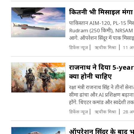
क
कितनी भी मिसाइल मंगा 
ह
पाकिस्तान AIM-120, PL-15 मिस
ए
Rudram (250 किमी), NRSAM (25
आगे. ऑपरेशन सिंदूर में पाक मिसाइल
डिफेंस न्यूज
ऋचीक मिश्रा
11 अक
राजनाथ ने दिया 5-year 
क्या होनी चाहिए
रक्षा मंत्री राजनाथ सिंह ने तीनों स
सीमा ढांचा और AI प्रशिक्षण बढ़ान
होंगे. थिएटर कमांड और स्वदेशी तकनी
डिफेंस न्यूज
ऋचीक मिश्रा
28 अग
ऑपरेशन सिंदूर के बाद भार