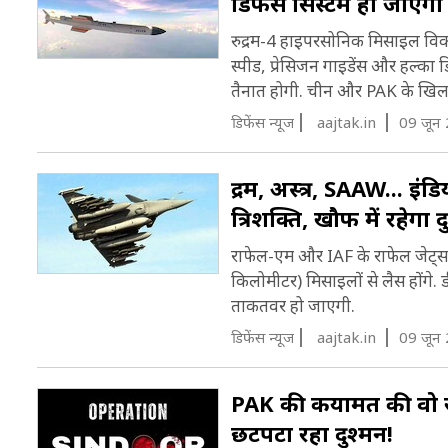
डिफेंस सिस्टम हो जाएगा
रुद्रम-4 हाइपरसोनिक मिसाइल विकस
स्पीड, प्रेसिजन गाइडेंस और हल्
तैनात होगी. चीन और PAK के खि
डिफेंस न्यूज
aajtak.in
09 जून
रुद्रम, अस्त्र, SAAW... इ
त्रिशक्ति, खौफ में रहेगा द
राफेल-एम और IAF के राफेल जेट
किलोमीटर) मिसाइलों से लैस होंगे
ताकतवर हो जाएगी.
डिफेंस न्यूज
aajtak.in
09 जून
PAK की कयामत की वो रात
छटपटा रहा दुश्मन!