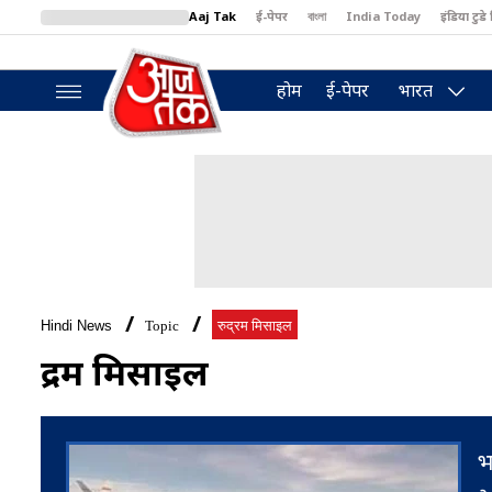
Aaj Tak
ई-पेपर
বাংলা
India Today
इंडिया टुडे 
MumbaiTak
BT Bazaar
Cosmopolitan
Harper's Bazaar
North
होम
ई-पेपर
भारत
Hindi News
Topic
रुद्रम मिसाइल
रुद्रम मिसाइल
भ