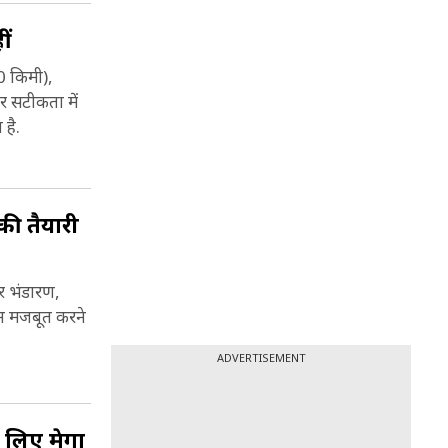
ीं
और
 किमी),
 सटीकता में
 है.
की तैयारी
ार भंडारण,
ोन मजबूत करने
ADVERTISEMENT
े लिए मेगा