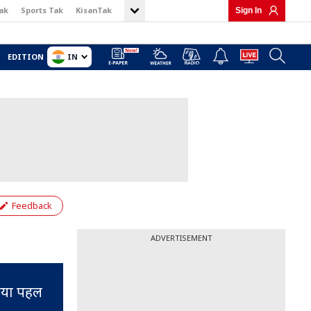
ak
Sports Tak
KisanTak
Sign In
IN
EDITION
Feedback
ADVERTISEMENT
डिया पहल