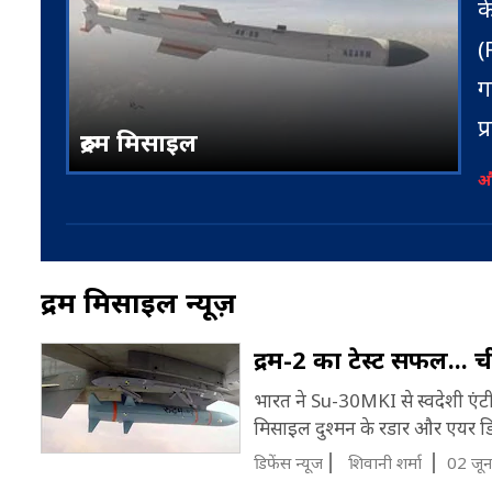
क
(
ग
प
रुद्रम मिसाइल
र
और
क
ख
म
रुद्रम मिसाइल न्यूज़
स
रुद्रम-2 का टेस्ट सफल..
ग
प
भारत ने Su-30MKI से स्वदेशी एंट
स
इ
मिसाइल दुश्मन के रडार और एयर डिफ
ब
डिफेंस न्यूज
शिवानी शर्मा
02 जू