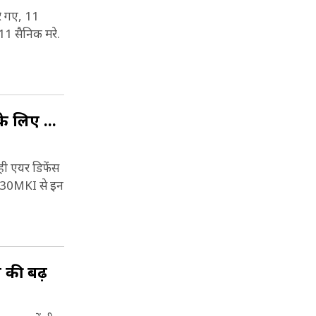
े गए, 11
11 सैनिक मरे.
े लिए ...
ही एयर डिफेंस
U-30MKI से इन
ा की बढ़