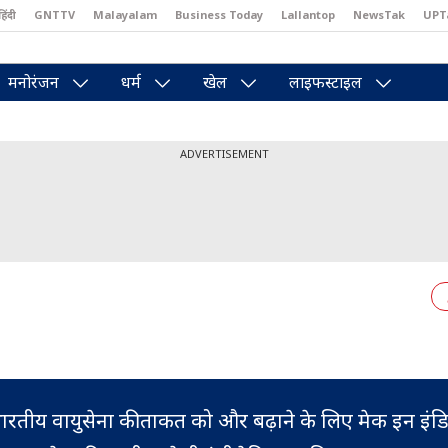
हिंदी
GNTTV
Malayalam
Business Today
Lallantop
NewsTak
UPT
east
Brides Today
Reader’s Digest
Astro Tak
Pakwan Gali
मनोरंजन
धर्म
खेल
लाइफस्टाइल
ADVERTISEMENT
ारतीय वायुसेना की ताकत को और बढ़ाने के लिए मेक इन इं