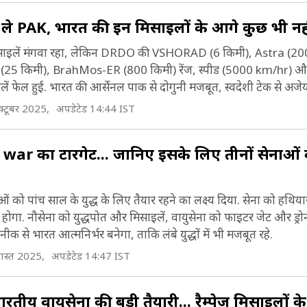
े तहत अदानी डिफेंस और एयरोस्पेस को भी शामिल किया.
ले PAK, भारत की इन मिसाइलों के आगे कुछ भी नह
ाइपरसोनिक वेरिएंट रुद्रम-2 का निर्माण भी अदानी डिफेंस 
ाइलें मंगवा रहा, लेकिन DRDO की VSHORAD (6 किमी), Astra (200
यरोस्पेस अपनी हैदराबाद फेसिलिटी में करेंगे.
 किमी), BrahMos-ER (800 किमी) रेंज, स्पीड (5000 km/hr) और
ें फेल हुई. भारत की आर्सेनल पाक से दोगुनी मजबूत, स्वदेशी टेक से अजेय
्टूबर 2025,
अपडेटेड 14:44 IST
war का टारगेट... जानिए इसके लिए तीनों सेनाओं 
ेनाओं को पांच साल के युद्ध के लिए तैयार रहने का लक्ष्य दिया. सेना को हथिय
ा होगा. नौसेना को युद्धपोत और मिसाइलें, वायुसेना को फाइटर जेट और ड्र
क से भारत आत्मनिर्भर बनेगा, ताकि लंबे युद्धों में भी मजबूत रहे.
स्त 2025,
अपडेटेड 14:47 IST
तीय वायुसेना की बड़ी तैयारी... रैम्पेज मिसाइलों क