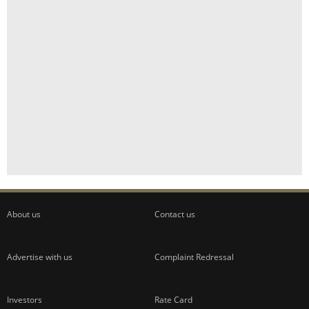
About us
Contact us
Advertise with us
Complaint Redressal
Investors
Rate Card