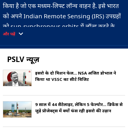
किया है जो एक मध्यम-लिफ्ट लॉन्च वाहन है. इसे भारत
को अपने Indian Remote Sensing (IRS) उपग्रहों
को sun-synchronous orbits में लॉन्च करने के
और पढ़ें
लिए विकसित किया गया था. यह 1993 पहले यह केवल
रूस के पास उपलब्ध थी. PSLV छोटे आकार के उपग्रहों
को जियोस्टेशनरी ट्रांसफर ऑर्बिट (GTO) में भी लॉन्च कर
PSLV न्यूज़
सकता है.
इसरो के दो मिशन फेल... NSA अजित डोभाल ने
किया था VSSC का सीक्रेट विजिट
पीएसएलवी द्वारा लॉन्च किए गए कुछ पेलोड में भारत की
पहली चंद्र जांच चंद्रयान-1 (lunar probe
Chandrayaan-1), भारत का पहला इंटरप्लेनेटरी
9 साल में 44 सैटेलाइट, लेकिन 5 फेल्योर... डिफेंस से
जुड़े प्रोजेक्ट्स में क्यों फंस रही इसरो की उड़ान
मिशन, मार्स ऑर्बिटर मिशन (Mangalyaan) और
भारत का पहला अंतरिक्ष वेधशाला, एस्ट्रोसैट शामिल हैं