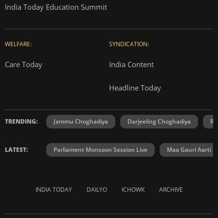
India Today Education Summit
WELFARE:
SYNDICATION:
Care Today
India Content
Headline Today
TRENDING:
Jammu Choghadiya
Darjeeling Choghadiya
Ra
LATEST:
Parliament Monsoon Session Live
Maa Gauri Aarti
INDIA TODAY
DAILYO
ICHOWK
ARCHIVE