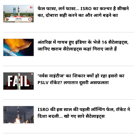
(India's first interplanetary mission).
फेल फास्ट, लर्न फास्ट... ISRO का कल्चर है सीखने
का, दोबारा सही करने का और आगे बढ़ने का
फरवरी 2021 तक, PSLV ने 36 देशों के 342 विदेशी
उपग्रहों को लॉन्च किया है. इनमें 15 फरवरी 2017 को
अंतरिक्ष में गायब हुए इंडिया के भेजे 16 सैटेलाइट्स,
पीएसएलवी-सी37 का एक प्रक्षेपण भी था जो सफलतापूर्वक
जानिए खराब सैटेलाइट्स कहां गिराए जाते हैं
sun-synchronous orbits में 104 उपग्रहों को
तैनात किया था. 24 जनवरी 2021 तक, जब स्पेसएक्स ने
'नर्वस नाइंटीज' का शिकार क्यों हो रहा इसरो का
143 उपग्रहों को कक्षा में ले जाने वाले फाल्कन 9 रॉकेट पर
PSLV रॉकेट? लगातार दूसरी असफलता
ट्रांसपोर्टर-1 मिशन लॉन्च किया जो रूस के पिछले रिकॉर्ड
का तीन गुणा था (tripling the previous record
ISRO की इस साल की पहली लॉन्चिंग फेल, रॉकेट ने
of Russia).
दिशा बदली... खो गए सारे सैटेलाइट्स