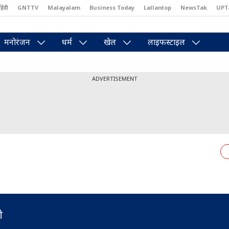
हिंदी
GNTTV
Malayalam
Business Today
Lallantop
NewsTak
UPT
east
Brides Today
Reader’s Digest
Astro Tak
Pakwan Gali
मनोरंजन
धर्म
खेल
लाइफस्टाइल
ADVERTISEMENT
ती