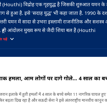
ूती (Houthi) विद्रोह एक गृहयुद्ध है जिसकी शुरुआत यमन के उ
ाग से हुआ है. इसे 'सदाह युद्ध' भी कहा जाता है. 1990 के दश
त्तरी यमन में सादा से उभरा इस्लामी राजनीतिक और सशस्त्र
ै. हूती आंदोलन मुख्य रूप से जैदी शिया बल है (Houthi
ovement). 2004 में जैदी सम्प्रदाय के धर्मगुरू हुसैन बद्द्रु
 पढ़ें
ूती (Hussein al-Houthi) ने यमन सरकार के खिलाफ विद्र
ब हूती का नेतृत्व अब अब्दुल मलिक अल-हूती के पास है और इ
सी समय से इस गृहयुद्ध की शुरुआत हुई. उसी वर्ष सितंबर में ह
ंदोलन में बड़ी संख्या में युवाओं को शामिल कर रहा है (Abd
द्द्रुद्दीन अल-हूती को यमनी सेना ने मार गिराया (Hussein
alik Al Houthi).
adreddin al-Houthi Death).
फनाक हमला, आम लोगों पर दागे गोले... 4 साल का बच
ऊसी या हूती यमन का अल्पसंख्यक शिया समुदाय है. यमन में सु
नसंख्या लगभग 60 फीसदी है और शिया की जनसंख्या लग
 इलाके में हूती हमलों में 4 साल के बच्चे समेत 11 नागरिक घायल हुए हैं
ीसदी है. हूती खुद को ‘अंसार अल्लाह’ यानी अल्लाह के समर्थ
िर बढ़ता दिख रहा है और सऊदी सेना ने इसे अंतरराष्ट्रीय मानवीय कानून 
े प्रतिष्ठित किया है (Houthi Organization).