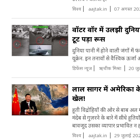
विश्व
aajtak.in
07 अगस्त 20
ह
वॉटर वॉर में उलझी दुनिया.
क
टूट पड़ा रूस
क
दुनिया पानी में होने वाली जंगों में 
ए
यूक्रेन. इन तनावों से वैश्विक ऊर्जा 
क
डिफेंस न्यूज
ऋचीक मिश्रा
20 जु
क
लाल सागर में अमेरिका के 
खेल!
हूती विद्रोहियों की ओर से बाब अल 
मंदेब से गुज़रने के बारे में सीधे 
बावजूद उसका व्यापार प्रभावित न ह
विश्व
aajtak.in
29 जुलाई 20