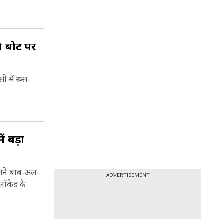
स पर
नी बोट पर
 हैं. इस
े यमन में
सी में रूस-
ा भी दावा
्रम का
ं बड़ा
जिसने बाब-अल-
ADVERTISEMENT
्लॉकेड के