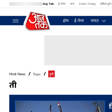
Aaj Tak
ई-पेपर
বাংলা
India Today
इंडिया टुडे 
MumbaiTak
BT Bazaar
Cosmopolitan
Harper's Bazaar
North
होम
ई-पेपर
भारत
Hindi News
Topic
हूती
हूती
हू