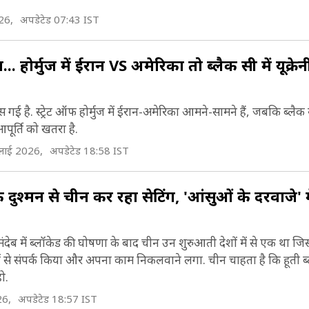
26,
अपडेटेड 07:43 IST
ूतियों के अनुसार उनका साद और अल जॉफ नामक दो गवर्नरेट्
.. होर्मुज में ईरान VS अमेरिका तो ब्लैक सी में यूक्रे
ब्जा कर चुके हैं और तीसरे गवर्नरेट हज्जाह पर कब्जे के करीब
ब्जे के बाद वो यमन की राजधानी सना पर नियंत्रण कर लेंगे. व
फंस गई है. स्ट्रेट ऑफ होर्मुज में ईरान-अमेरिका आमने-सामने हैं, जबकि ब्लैक 
क लोकतांत्रिक गैर-सांप्रदायिक गणराज्य का समर्थन करने क
आपूर्ति को खतरा है.
रते हैं. हूतियों ने भ्रष्टाचार से लड़ने को अपने राजनीतिक कार्यक
लाई 2026,
अपडेटेड 18:58 IST
ेंद्र बिंदु बना लिया है (Ideology of Houthi).
दुश्मन से चीन कर रहा सेटिंग, 'आंसुओं के दरवाजे' मे
मंदेब में ब्लॉकेड की घोषणा के बाद चीन उन शुरुआती देशों में से एक था 
हूतियों से संपर्क किया और अपना काम निकलवाने लगा. चीन चाहता है कि हूती ब
ो.
26,
अपडेटेड 18:57 IST