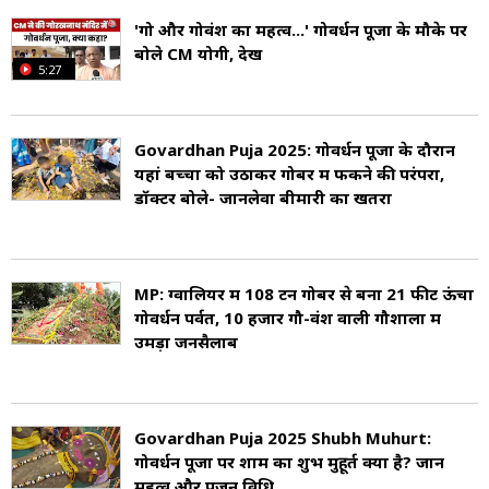
लिए गोवर्धन पहाड़ी को अपने छोटी अंगुली पर उठा लिया
'गो और गोवंश का महत्व...' गोवर्धन पूजा के मौके पर
था (Govardhan Krishna Puja).
बोले CM योगी, देखें
5:27
यह इस घटना को दर्शाता है कि भगवान कैसे उन सभी
भक्तों की रक्षा करेंगे जो उनकी एकमात्र शरण लेते हैं. भक्त
Govardhan Puja 2025: गोवर्धन पूजा के दौरान
यहां बच्चों को उठाकर गोबर में फेंकने की परंपरा,
भोजन का पहाड़नुमा डांचे में चढ़ाते हैं, जो प्रतीकात्मक
डॉक्टर बोले- जानलेवा बीमारी का खतरा
रूप से गोवर्धन पहाड़ी का प्रतिनिधित्व करता है. भगवान
को एक अनुष्ठान स्मरण के रूप में और भगवान में शरण
MP: ग्वालियर में 108 टन गोबर से बना 21 फीट ऊंचा
लेने में अपने विश्वास को दर्शाते हैं. यह त्यौहार पूरे भारत
गोवर्धन पर्वत, 10 हजार गौ-वंश वाली गौशाला में
और विदेशों में अधिकांश हिंदू संप्रदायों द्वारा मनाया जाता
उमड़ा जनसैलाब
है (Govardhan Puja Rituals).
Govardhan Puja 2025 Shubh Muhurt:
गोवर्धन पूजा पर शाम का शुभ मुहूर्त क्या है? जानें
महत्व और पूजन विधि