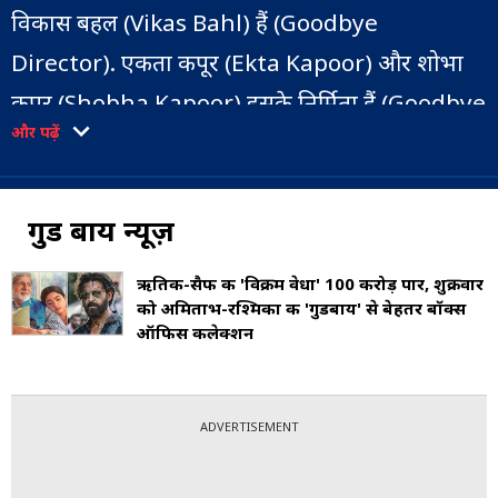
विकास बहल (Vikas Bahl) हैं (Goodbye
Director). एकता कपूर (Ekta Kapoor) और शोभा
कपूर (Shobha Kapoor) इसके निर्मिता हैं (Goodbye
और पढ़ें
Producer) और बहल और विराज सावंत, सह-निर्मिता हैं
(Goodbye Co Producer). फिल्म में अमिताभ बच्चन
(Amitabh Bachchan), रश्मिका मंदाना
गुड बाय न्यूज़
(Rashmika Mandanna) और नीना गुप्ता (Neena
ऋतिक-सैफ की 'विक्रम वेधा' 100 करोड़ पार, शुक्रवार
Gupta) के साथ सुनील ग्रोवर (Sunil Grover), पावेल
को अमिताभ-रश्मिका की 'गुडबाय' से बेहतर बॉक्स
ऑफिस कलेक्शन
गुलाटी, आशीष विद्यार्थी, एली अवराम, साहिल हैं. मेहता,
शिविन नारंग और अभिषेक खान सहायक भूमिकाओं में हैं
(Goodbye Star Cast). इस फिल्म से रश्मिका मंदाना
ADVERTISEMENT
ने हिंदी फिल्म में अपनी शुरुआत की (Rashmika