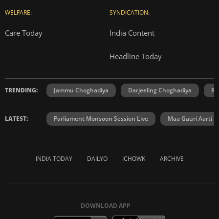
WELFARE:
SYNDICATION:
Care Today
India Content
Headline Today
TRENDING:
Jammu Choghadiya
Darjeeling Choghadiya
Ra
LATEST:
Parliament Monsoon Session Live
Maa Gauri Aarti
INDIA TODAY
DAILYO
ICHOWK
ARCHIVE
DOWNLOAD APP