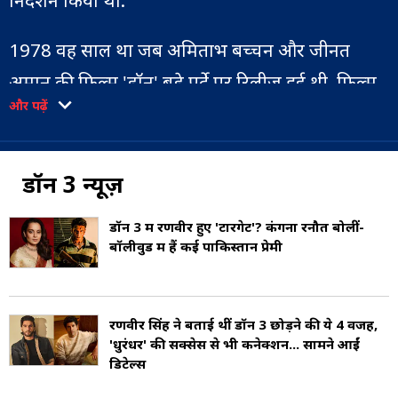
निर्देशन किया था.
1978 वह साल था जब अमिताभ बच्चन और जीनत
अमान की फिल्म 'डॉन' बड़े पर्दे पर रिलीज हुई थी. फिल्म
और पढ़ें
में जहां सीनियर बच्चन ने मुख्य भूमिका निभाई थी, वहीं
जीनत अमान रोमा की भूमिका में नजर आई थीं. 1978
की फिल्म हिट होने के बाद, इसे मुख्य भूमिका में शाहरुख
डॉन 3 न्यूज़
खान के साथ बनाया गया था. और अब, यह रणवीर सिंह
डॉन 3 में रणवीर हुए 'टारगेट'? कंगना रनौत बोलीं-
(Ranveer Singh) हैं जो 'डॉन' की विरासत को आगे ले
बॉलीवुड में हैं कई पाकिस्तान प्रेमी
जाएंगे.
रणवीर सिंह ने बताई थीं डॉन 3 छोड़ने की ये 4 वजहें,
'धुरंधर' की सक्सेस से भी कनेक्शन... सामने आईं
डिटेल्स