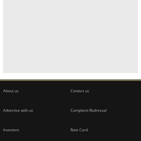
About us
Contact us
Advertise with us
Complaint Redressal
Investors
Rate Card