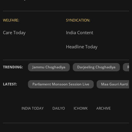
WELFARE:
SYNDICATION:
Care Today
India Content
Headline Today
TRENDING:
Jammu Choghadiya
Darjeeling Choghadiya
Ra
LATEST:
Parliament Monsoon Session Live
Maa Gauri Aarti
INDIA TODAY
DAILYO
ICHOWK
ARCHIVE