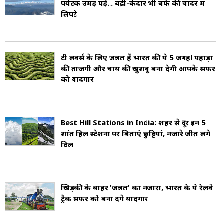
पर्यटक उमड़ पड़े... बद्री-केदार भी बर्फ की चादर में
लिपटे
रॉक गार्डन: सीढ़ीनुमा बगीचा, जहां झरने और फूल
पर्यटकों को आकर्षित करते हैं.
टी लवर्स के लिए जन्नत हैं भारत की ये 5 जगहें! पहाड़ों
की ताजगी और चाय की खुशबू बना देगी आपके सफर
बटासिया लूप: दार्जिलिंग रेलवे का ऐतिहासिक मोड़, जहां
को यादगार
ट्रेन घूमते हुए सुंदर नजारा देती है.
दार्जिलिंग के पुराने बंगले अब लक्जरी होटलों में तब्दील हो
Best Hill Stations in India: शहर से दूर इन 5
चुके हैं, जो विदेशी सैलानियों को आकर्षित करते हैं.
शांत हिल स्टेशनों पर बिताएं छुट्टियां, नजारे जीत लेंगे
दिल
आज दार्जिलिंग न केवल पश्चिम बंगाल, बल्कि पूरे भारत
का लोकप्रिय हिल स्टेशन है. यहां की अर्थव्यवस्था पूरी तरह
खिड़की के बाहर 'जन्नत' का नजारा, भारत के ये रेलवे
चाय उद्योग और पर्यटन पर आधारित है. सुंदर प्राकृतिक
ट्रैक सफर को बना देंगे यादगार
नज़ारे, ब्रिटिश काल की झलक, और हिमालय की ठंडी