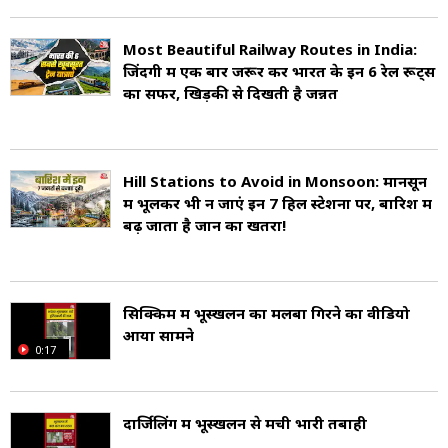
सरकार ने इस क्षेत्र को सिक्किम राज्य से पट्टे पर लिया,
और बाद में इसे ब्रिटिश भारत में शामिल कर लिया गया.
Most Beautiful Railway Routes in India:
जिंदगी में एक बार जरूर करें भारत के इन 6 रेल रूट्स
ब्रिटिश शासनकाल में यहां चाय की खेती का प्रयोग शुरू
का सफर, खिड़की से दिखती है जन्नत
किया गया, जो अत्यंत सफल रहा. इसके बाद नेपाल से
हजारों मजदूरों को बुलाकर जंगल साफ करवाए गए,
Hill Stations to Avoid in Monsoon: मानसून
यूरोपीय शैली के कॉटेज बनवाए गए और चाय बागानों की
में भूलकर भी न जाएं इन 7 हिल स्टेशनों पर, बारिश में
बढ़ जाता है जान का खतरा!
स्थापना की गई. धीरे-धीरे यह क्षेत्र “दार्जिलिंग टी” के नाम से
विश्वभर में प्रसिद्ध हो गया.
सिक्किम में भूस्खलन का मलबा गिरने का वीडियो
ब्रिटिश काल में ही 19वीं सदी के उत्तरार्ध में यहां दार्जिलिंग
आया सामने
0:17
हिमालयन रेलवे (Darjeeling Himalayan
Railway) का निर्माण हुआ.
दार्जिलिंग में भूस्खलन से मची भारी तबाही
यह एक संकरी रेल लाइन है, जो पहाड़ों के बीच घूमते हुए