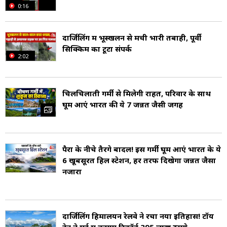
0:16
चाय के बागानों और सुंदर घाटियों से गुजरती है. आज यह
रेलवे लाइन यूनेस्को की विश्व धरोहर सूची में शामिल है
दार्जिलिंग में भूस्खलन से मची भारी तबाही, पूर्वी
सिक्किम का टूटा संपर्क
और दार्जिलिंग का प्रमुख आकर्षण मानी जाती है.
2:02
2011 की जनगणना के अनुसार, दार्जिलिंग नगर निगम क्षेत्र
चिलचिलाती गर्मी से मिलेगी राहत, परिवार के साथ
की आबादी लगभग 1,18,805 थी. इसमें 59,187 पुरुष
घूम आएं भारत की ये 7 जन्नत जैसी जगहें
और 59,618 महिलाएं थीं, यानी लिंगानुपात 1000 पुरुषों
पर 1007 महिलाएं था, जो भारत के औसत से बेहतर
पैरों के नीचे तैरेंगे बादल! इस गर्मी घूम आएं भारत के ये
है. यहां की साक्षरता दर 93.9% है, जिसमें पुरुष साक्षरता
6 खूबसूरत हिल स्टेशन, हर तरफ दिखेगा जन्नत जैसा
96.4% और महिला साक्षरता 91.3% दर्ज की गई.
नजारा
यहां के अनुसूचित जनजाति समुदायों की हिस्सेदारी
22.4% और अनुसूचित जातियों की 7.7% है. करीब 21%
दार्जिलिंग हिमालयन रेलवे ने रचा नया इतिहास! टॉय