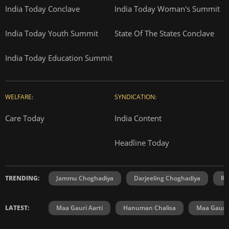
India Today Conclave
India Today Woman's Summit
India Today Youth Summit
State Of The States Conclave
India Today Education Summit
WELFARE:
SYNDICATION:
Care Today
India Content
Headline Today
TRENDING:
Jammu Choghadiya
Darjeeling Choghadiya
Ra
LATEST:
Maa Gauri Aarti
Hanuman Chalisa
Maa Gauri 