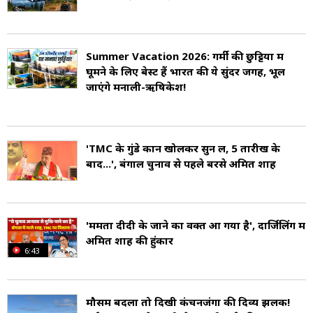
दार्जिलिंग में पर्यटन पूरे वर्ष चलता है, लेकिन दो प्रमुख
सीजन अप्रैल-मई और सितंबर-नवंबर के बीच होते हैं. इस
दौरान पर्यटक यहां की ठंडी हवाओं, पहाड़ों, मठों, बागानों
Summer Vacation 2026: गर्मी की छुट्टियों में
घूमने के लिए बेस्ट हैं भारत की ये सुंदर जगहें, भूल
और प्राकृतिक सुंदरता का आनंद लेने आते हैं.
जाएंगे मनाली-ऋषिकेश!
प्रसिद्ध पर्यटन स्थलों की बात करें तो-
'TMC के गुंडे कान खोलकर सुन लें, 5 तारीख के
टाइगर हिल (Tiger Hill): जहां से सूर्योदय के समय
बाद...', बंगाल चुनाव से पहले बरसे अमित शाह
कंचनजंघा का दृश्य अद्भुत लगता है.
चौरस्ता (Chowrasta): शहर का प्रमुख बाजार और
'ममता दीदी के जाने का वक्त आ गया है', दार्जिलिंग में
अमित शाह की हुंकार
मिलने-जुलने की जगह.
6:43
जापानी पीस पगोडा (Japanese Peace Pagoda):
मौसम बदला तो दिखी कंचनजंगा की दिव्य झलक!
शांति और सौहार्द का प्रतीक बौद्ध स्तूप.