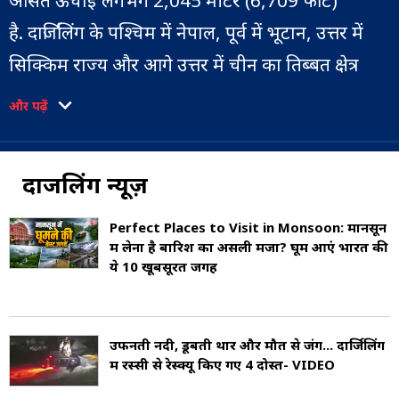
औसत ऊँचाई लगभग 2,045 मीटर (6,709 फीट)
है. दार्जिलिंग के पश्चिम में नेपाल, पूर्व में भूटान, उत्तर में
सिक्किम राज्य और आगे उत्तर में चीन का तिब्बत क्षेत्र
स्थित है. दक्षिण दिशा में बांग्लादेश और पश्चिम बंगाल का
और पढ़ें
मैदान क्षेत्र है. साफ मौसम में यहां से विश्व की तीसरी सबसे
ऊंची पर्वत चोटी कंचनजंघा का मनमोहक दृश्य स्पष्ट रूप
दार्जिलिंग न्यूज़
से दिखाई देता है.
Perfect Places to Visit in Monsoon: मानसून
दार्जिलिंग का इतिहास 19वीं सदी के आरंभ से जुड़ा है. उस
में लेना है बारिश का असली मजा? घूम आएं भारत की
ये 10 खूबसूरत जगहें
समय भारत पर ईस्ट इंडिया कंपनी का शासन था, और
ब्रिटिश अधिकारियों ने इस ठंडी वादियों वाले क्षेत्र को
गर्मियों में विश्राम स्थल (Hill Station) के रूप में
उफनती नदी, डूबती थार और मौत से जंग... दार्जिलिंग
में रस्सी से रेस्क्यू किए गए 4 दोस्त- VIDEO
विकसित करने की योजना बनाई. इसके लिए ब्रिटिश