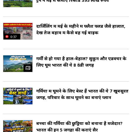
ट्रेन ने मई में कमाए रिकॉर्ड 395 लाख रुपये
आबादी झुग्गी-झोपड़ियों में निवास करती है. दार्जिलिंग की
अर्थव्यवस्था का लगभग पूरा आधार चाय उत्पादन और
पर्यटन पर निर्भर है.
दार्जिलिंग में मई के महीने में फ्लैश फ्लड जैसे हालात,
देखें तेज बहाव में कैसे बह गई बाइक
0:37
दार्जिलिंग की पहचान उसकी विश्व प्रसिद्ध दार्जिलिंग टी से
है. यह चाय अपने सुगंध, स्वाद और गुणवत्ता के लिए
गर्मी से हो गया है हाल-बेहाल? सुकून और एडवेंचर के
विश्वभर में जानी जाती है.
लिए घूमें भारत की ये 8 ठंडी जगहें
चाय के पौधों से पत्तियाँ प्रायः महिलाएं तोड़ती हैं, जबकि
फैक्ट्रियों में पुरुष मशीनों के माध्यम से उन्हें फर्मेंट, सुखाकर
गर्मियों में घूमने के लिए बेस्ट हैं भारत की ये 7 खूबसूरत
और पैक करते हैं.
जगहें, परिवार के साथ घूमने का बनाएं प्लान
दार्जिलिंग की चाय को “चायों की शैम्पेन (Champagne
of Teas)” कहा जाता है.
बच्चों की गर्मियों की छुट्टियों को बनाना है मजेदार?
भारत की इन 5 जगहों की कराएं सैर