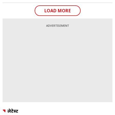
वादियों का यह संगम, दार्जिलिंग को “पूर्व की रानी”
LOAD MORE
(Queen of the Hills) बनाता है.
ADVERTISEMENT
लेटेस्ट