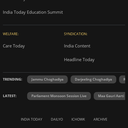
India Today Education Summit
WELFARE:
SYNDICATION:
Care Today
India Content
Headline Today
TRENDING:
Jammu Choghadiya
Darjeeling Choghadiya
Ra
LATEST:
Parliament Monsoon Session Live
Maa Gauri Aarti
INDIA TODAY
DAILYO
ICHOWK
ARCHIVE