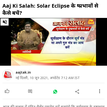
Aaj Ki Salah: Solar Eclipse के दुष्प्रभावों से
कैसे बचें?
0
of
49
seconds
aajtak.in
नई दिल्ली,
10 जून 2021,
अपडेटेड 7:12 AM IST
आज की सलाह में पंडित शैलेंद्र पाण्डेय हमें बताएंगे कि सूर्यग्रहण के दुष्प्रभाव