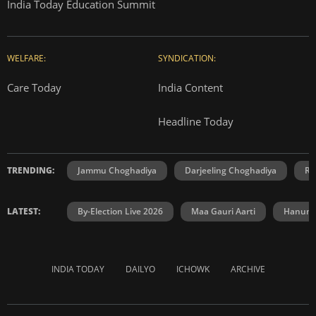
India Today Education Summit
WELFARE:
SYNDICATION:
Care Today
India Content
Headline Today
TRENDING:
Jammu Choghadiya
Darjeeling Choghadiya
Ra
LATEST:
By-Election Live 2026
Maa Gauri Aarti
Hanuma
INDIA TODAY
DAILYO
ICHOWK
ARCHIVE