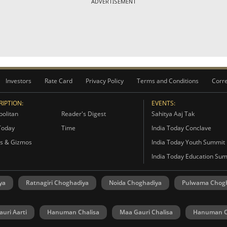
ADVERTISEMENT
Investors
Rate Card
Privacy Policy
Terms and Conditions
Corre
IPTION:
EVENTS:
olitan
Reader's Digest
Sahitya Aaj Tak
Today
Time
India Today Conclave
s & Gizmos
India Today Youth Summit
India Today Education Su
ya
Ratnagiri Choghadiya
Noida Choghadiya
Pulwama Chog
uri Aarti
Hanuman Chalisa
Maa Gauri Chalisa
Hanuman C