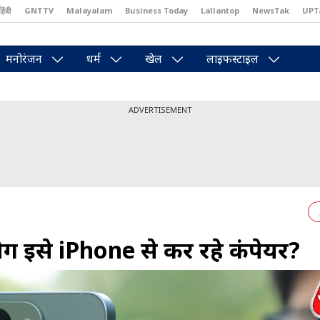
हिंदी
GNTTV
Malayalam
Business Today
Lallantop
NewsTak
UPT
east
Brides Today
Reader’s Digest
Astro Tak
Pakwan Gali
मनोरंजन
धर्म
खेल
लाइफस्टाइल
ADVERTISEMENT
ग इसे iPhone से कर रहे कंपेयर?