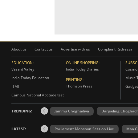
About us
Contact us
Advertise with us
Complaint Redressal
EDUCATION:
ONLINE SHOPPING:
SUBSCR
Vasant Valley
India Today Diaries
Cosmop
India Today Education
Music 
PRINTING:
Thomson Press
ITMI
Gadget
Campus National Aptitude test
TRENDING:
Jammu Choghadiya
Darjeeling Choghadi
LATEST:
Parliament Monsoon Session Live
Maa Ga