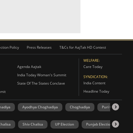
ction Policy
Press Releases
T&Cs for AajTak HD Contest
WELFARE:
Agenda Aajtak
Care Today
India Today Woman's Summit
SYNDICATION:
India Content
State Of The States Conclave
Headline Today
mmit
hadiya
Ayodhya Choghadiya
Choghadiya
Puri Choghadiya
halisa
Shiv Chalisa
UP Election
Punjab Election
Goa 