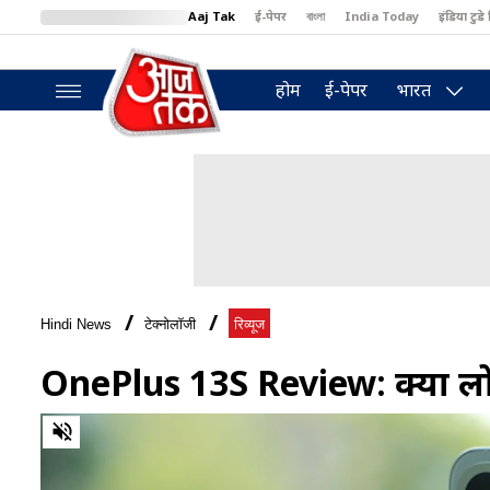
Aaj Tak
ई-पेपर
বাংলা
India Today
इंडिया टुडे 
MumbaiTak
BT Bazaar
Cosmopolitan
Harper's Bazaar
North
होम
ई-पेपर
भारत
Hindi News
टेक्नोलॉजी
रिव्यूज
OnePlus 13S Review: क्यों लो
0
of
7
minutes,