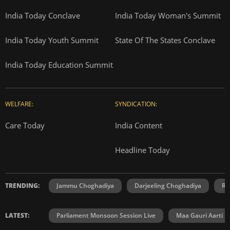
India Today Conclave
India Today Woman's Summit
India Today Youth Summit
State Of The States Conclave
India Today Education Summit
WELFARE:
SYNDICATION:
Care Today
India Content
Headline Today
TRENDING:
Jammu Choghadiya
Darjeeling Choghadiya
Ra
LATEST:
Parliament Monsoon Session Live
Maa Gauri Aarti