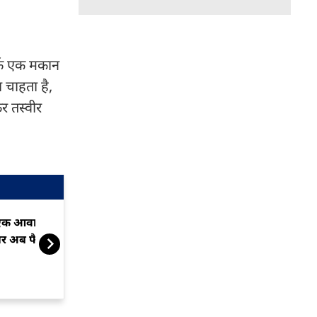
र्फ एक मकान
 चाहता है,
र तस्वीर
क आवाज... और वैभव सूर्यवंशी
गावस्कर ने वैभव
र अब फैसला टालना मुश्किल
करने की मांग उठ