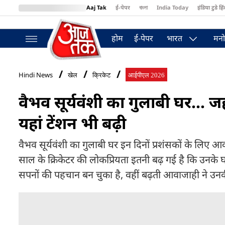
Aaj Tak
ई-पेपर
বাংলা
India Today
इंडिया टुडे हिं
MumbaiTak
BT Bazaar
Cosmopolitan
Harper's Bazaar
Northea
होम
ई-पेपर
भारत
मनो
Hindi News
खेल
क्रिकेट
आईपीएल 2026
वैभव सूर्यवंशी का गुलाबी घर... ज
यहां टेंशन भी बढ़ी
वैभव सूर्यवंशी का गुलाबी घर इन दिनों प्रशंसकों के लिए आ
साल के क्रिकेटर की लोकप्रियता इतनी बढ़ गई है कि उनके
सपनों की पहचान बन चुका है, वहीं बढ़ती आवाजाही ने उनक