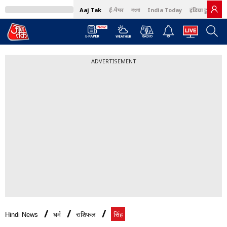
Aaj Tak
ई-पेपर
বাংলা
India Today
इंडिया टुडे हिंदी
ADVERTISEMENT
Hindi News
धर्म
राशिफल
सिंह