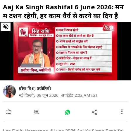
Aaj Ka Singh Rashifal 6 June 2026: मन
में टेंशन रहेगी, हर काम धैर्य से करने का दिन है
0
of
1
minute,
1
second
प्रवीण मिश्र, ज्योतिषी
नई दिल्ली,
06 जून 2026,
अपडेटेड 2:02 AM IST