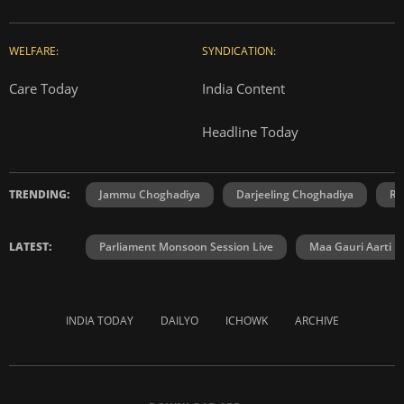
WELFARE:
SYNDICATION:
Care Today
India Content
Headline Today
TRENDING:
Jammu Choghadiya
Darjeeling Choghadiya
Ra
LATEST:
Parliament Monsoon Session Live
Maa Gauri Aarti
INDIA TODAY
DAILYO
ICHOWK
ARCHIVE