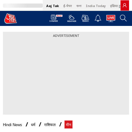
Aaj Tak
ई-पेपर
বাংলা
India Today
इंडिया टुडे हिंदी
ADVERTISEMENT
Hindi News
धर्म
राशिफल
मीन