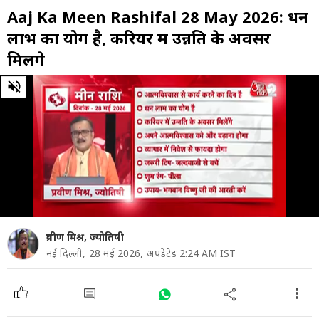
Aaj Ka Meen Rashifal 28 May 2026: धन
लाभ का योग है, करियर में उन्नति के अवसर
मिलेंगे
0
of
1
minute,
2
seconds
प्रवीण मिश्र, ज्योतिषी
नई दिल्ली,
28 मई 2026,
अपडेटेड 2:24 AM IST