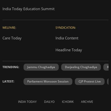
India Today Education Summit
WELFARE:
SYNDICATION:
Care Today
India Content
Headline Today
TRENDING:
Jammu Choghadiya
Darjeeling Choghadiya
Ra
LATEST:
Parliament Monsoon Session
CJP Protest Live
INDIA TODAY
DAILYO
ICHOWK
ARCHIVE