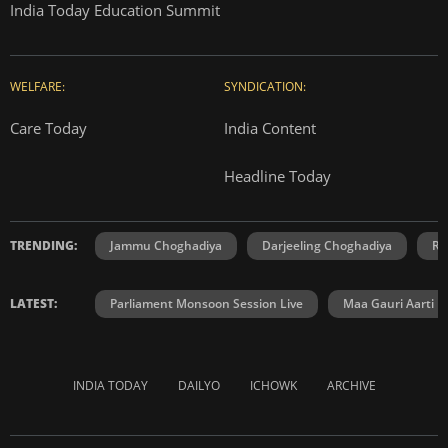
India Today Education Summit
WELFARE:
SYNDICATION:
Care Today
India Content
Headline Today
TRENDING:
Jammu Choghadiya
Darjeeling Choghadiya
Ra
LATEST:
Parliament Monsoon Session Live
Maa Gauri Aarti
INDIA TODAY
DAILYO
ICHOWK
ARCHIVE