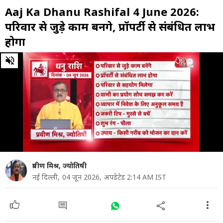
Aaj Ka Dhanu Rashifal 4 June 2026:
परिवार से जुड़े काम बनेंगे, प्रॉपर्टी से संबंधित लाभ
होगा
0
of
1
minute,
3
seconds
प्रवीण मिश्र, ज्योतिषी
नई दिल्ली,
04 जून 2026,
अपडेटेड 2:14 AM IST