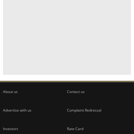
About us
Contact us
Advertise with us
Complaint Redressal
Investors
Rate Card