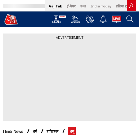
Aaj Tak
ई-पेपर
বাংলা
India Today
इंडिया टुडे हिंदी
ADVERTISEMENT
Hindi News
धर्म
राशिफल
धनु