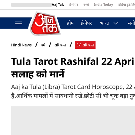
Aaj Tak
ई-पेपर
বাংলা
India Today
इंडिया टुडे हिं
MumbaiTak
BT Bazaar
Cosmopolitan
Harper's Bazaar
Northea
होम
ई-पेपर
भारत
मनो
Hindi News
धर्म
राशिफल
टैरो राशिफल
Tula Tarot Rashifal 22 April 2
सलाह को मानें
Aaj ka Tula (Libra) Tarot Card Horoscope, 22 April
है.आर्थिक मामलों में सावधानी रखें.छोटी सी भी चूक बड़ा न