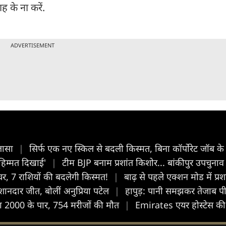
 के ना करें.
ADVERTISEMENT
ुलासा
|
सिर्फ एक नए स्किल से बदली किस्मत, बिना कॉर्पोरेट जॉब 
ा हिम्मत दिखाई'
|
टीम BJP बनाम प्रशांत किशोर... बांकीपुर उपचुनाव
चर, 7 राशियों की बदलेगी किस्मत!
|
बाढ़ से पहले एक्शन मोड में प्
ानदार जीत, बोलीं अनुप्रिया पटेल
|
हापुड़: पानी समझकर तेजाब पीने
ड़ा 2000 के पार, 754 मरीजों की मौत
|
Emirates एयर होस्टेस की ट