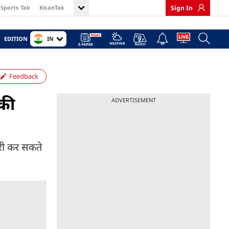
Sports Tak
KisanTak
Sign In
IN
EDITION
Feedback
 की
ADVERTISEMENT
ारी कर सकते