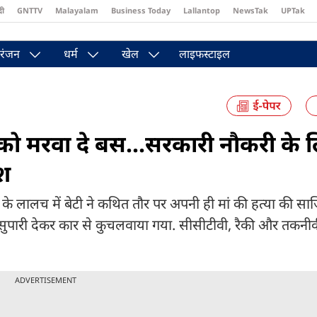
दी
GNTTV
Malayalam
Business Today
Lallantop
NewsTak
UPTak
st
Brides Today
Reader’s Digest
Astro Tak
Pakwan Gali
रंजन
धर्म
खेल
लाइफस्टाइल
 को मरवा दे बस...सरकारी नौकरी के 
िश
ि के लालच में बेटी ने कथित तौर पर अपनी ही मां की हत्या की स
सुपारी देकर कार से कुचलवाया गया. सीसीटीवी, रैकी और तकनीकी 
ADVERTISEMENT