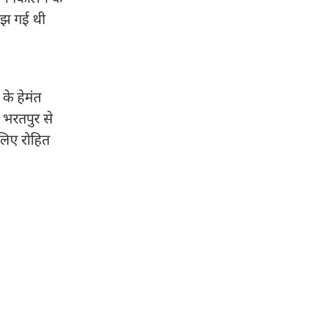
समझ गई थी
के हेमंत
ो भरतपुर से
लिए रोहित