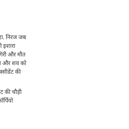
कहा. निरज जब
ो इशारा
गिरी और मौत
ुंचा और शव को
सीडेंट की
ट की चौड़ी
र्पियो