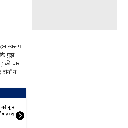
ोहन स्वरूप
कि मुझे
ड़ की चार
 दोनों ने
 को कुचलने वाला बिना लाइसेंस
बुजुर्ग महिला स
ौड़ाता रहा मौत का पहिया
संवाद, VIDEO 