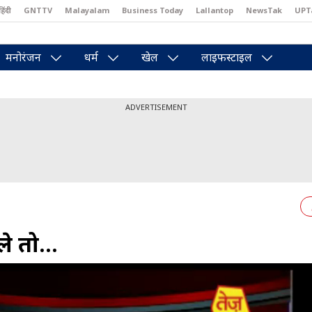
हिंदी
GNTTV
Malayalam
Business Today
Lallantop
NewsTak
UPT
east
Brides Today
Reader’s Digest
Astro Tak
Pakwan Gali
मनोरंजन
धर्म
खेल
लाइफस्टाइल
ADVERTISEMENT
 तो...