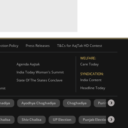
ction Policy
Press Releases
T&Cs for AajTak HD Contest
WELFARE:
Agenda Aajtak
Care Today
India Today Woman's Summit
SYNDICATION:
India Content
State Of The States Conclave
Headline Today
mmit
hadiya
Ayodhya Choghadiya
Choghadiya
Puri Choghadiya
halisa
Shiv Chalisa
UP Election
Punjab Election
Goa 