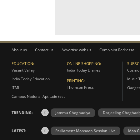
About us
Contact us
Advertise with us
Complaint Redressal
EDUCATION:
ONLINE SHOPPING:
SUBSCR
Vasant Valley
India Today Diaries
Cosmop
India Today Education
Music 
PRINTING:
Thomson Press
ITMI
Gadget
Campus National Aptitude test
TRENDING:
Jammu Choghadiya
Darjeeling Choghadi
LATEST:
Parliament Monsoon Session Live
Maa Ga