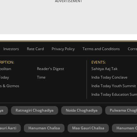
ADVERTISEMENT
Investors
Rate Card
Privacy Policy
Terms and Conditions
Corre
IPTION:
EVENTS:
olitan
Reader's Digest
Sahitya Aaj Tak
Today
Time
India Today Conclave
s & Gizmos
India Today Youth Summit
India Today Education Su
ya
Ratnagiri Choghadiya
Noida Choghadiya
Pulwama Chog
uri Aarti
Hanuman Chalisa
Maa Gauri Chalisa
Hanuman C