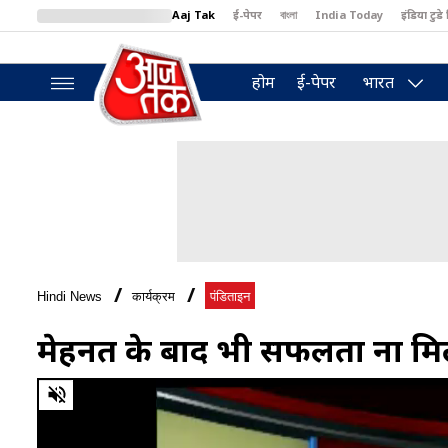
Aaj Tak
ई-पेपर
বাংলা
India Today
इंडिया टुडे 
MumbaiTak
BT Bazaar
Cosmopolitan
Harper's Bazaar
North
होम
ई-पेपर
भारत
Hindi News
कार्यक्रम
पंडिताइन
मेहनत के बाद भी सफलता ना मिले
0
of
1
minute,