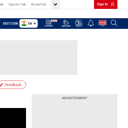
ak
Sports Tak
KisanTak
Sign In
IN
EDITION
Feedback
ADVERTISEMENT