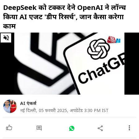
DeepSeek को टक्कर देने OpenAI ने लॉन्च
किया AI एजेंट 'डीप रिसर्च', जानें कैसा करेगा
काम
0
of
2
minutes,
56
seconds
AI एंकर्स
नई दिल्ली,
05 फरवरी 2025,
अपडेटेड 3:30 PM IST