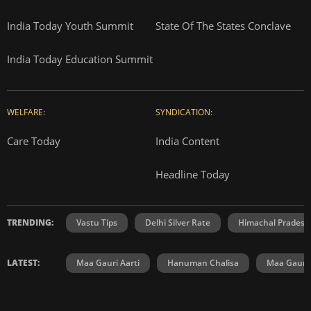
India Today Youth Summit
State Of The States Conclave
India Today Education Summit
WELFARE:
SYNDICATION:
Care Today
India Content
Headline Today
TRENDING:
Vastu Tips
Delhi Silver Rate
Himachal Prades
LATEST:
Maa Gauri Aarti
Hanuman Chalisa
Maa Gauri 