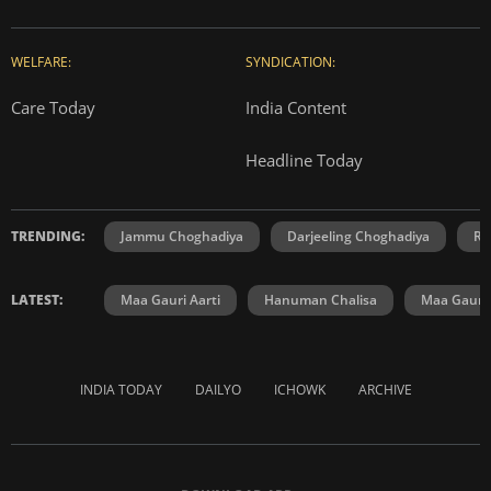
WELFARE:
SYNDICATION:
Care Today
India Content
Headline Today
TRENDING:
Jammu Choghadiya
Darjeeling Choghadiya
Ra
LATEST:
Maa Gauri Aarti
Hanuman Chalisa
Maa Gauri 
INDIA TODAY
DAILYO
ICHOWK
ARCHIVE