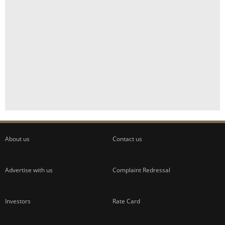
About us
Contact us
Advertise with us
Complaint Redressal
Investors
Rate Card