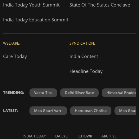
India Today Youth Summit
State Of The States Conclave
India Today Education Summit
WELFARE:
SYNDICATION:
Care Today
India Content
Headline Today
TRENDING:
Vastu Tips
Delhi Silver Rate
Himachal Prades
LATEST:
Maa Gauri Aarti
Hanuman Chalisa
Maa Gauri 
INDIA TODAY
DAILYO
ICHOWK
ARCHIVE