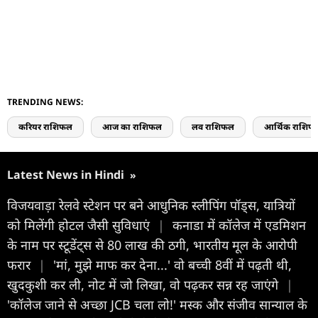
TRENDING NEWS:
करियर राशिफल
आज का राशिफल
लव राशिफल
आर्थिक राशिफ
Latest News in Hindi
»
विजयवाड़ा रेलवे स्टेशन पर बने आधुनिक स्लीपिंग पॉड्स, यात्रियों
को मिलेंगी होटल जैसी सुविधाएं
|
कनाडा में कॉलेज में एडमिशन
के नाम पर स्टूडेंट्स से 80 लाख की ठगी, भारतीय मूल के आरोपी
फरार
|
'मां, मुझे माफ कर देना...' वो बच्ची 8वीं में पढ़ती थी,
खुदकुशी कर ली, नोट में जो लिखा, वो पढ़कर सन्न रह जाएंगे
|
'कॉलेज जाने से अच्छा JCB चला लो!' मस्क और संजीव सान्याल के