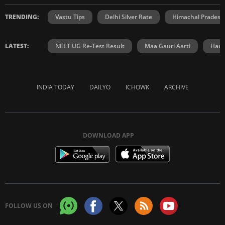
TRENDING:
Vastu Tips
Delhi Silver Rate
Himachal Prades
LATEST:
NEET UG Re-Test Result
Maa Gauri Aarti
Hanu
INDIA TODAY
DAILYO
ICHOWK
ARCHIVE
DOWNLOAD APP
FOLLOW US ON