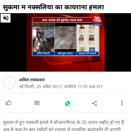
सुकमा में नक्सलियों का कायराना हमला
0
of
10
minutes,
28
seconds
अमित रायकवार
नई दिल्ली,
25 अप्रैल 2017,
अपडेटेड 11:35 AM IST
सुकमा में हुए नक्सली हमले में सीआरपीएफ के 25 जवान शहीद हो गए हैं.
अब से कुछ देर बाद शहीदों को राजपुर में राजकीय श्रद्धांजलि दी जाएगी.