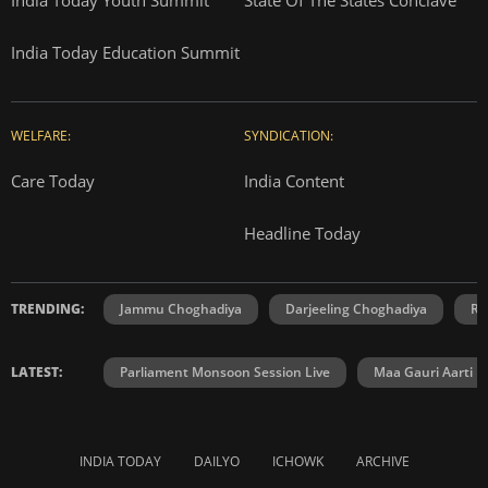
India Today Youth Summit
State Of The States Conclave
India Today Education Summit
WELFARE:
SYNDICATION:
Care Today
India Content
Headline Today
TRENDING:
Jammu Choghadiya
Darjeeling Choghadiya
Ra
LATEST:
Parliament Monsoon Session Live
Maa Gauri Aarti
INDIA TODAY
DAILYO
ICHOWK
ARCHIVE