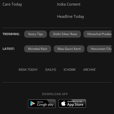
Care Today
India Content
Headline Today
TRENDING:
Vastu Tips
Delhi Silver Rate
Himachal Prades
LATEST:
Mumbai Rain
Maa Gauri Aarti
Hanuman Chali
INDIA TODAY
DAILYO
ICHOWK
ARCHIVE
DOWNLOAD APP