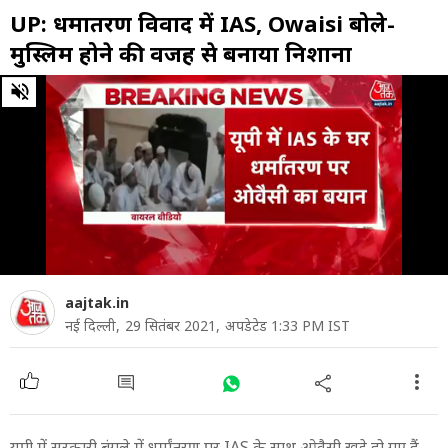
UP: धर्मांतरण विवाद में IAS, Owaisi बोले-
मुस्लिम होने की वजह से बनाया निशाना
0
of
3
minutes,
11
seconds
aajtak.in
नई दिल्ली,
29 सितंबर 2021,
अपडेटेड 1:33 PM IST
यूपी में सरकारी बंगले में धर्मांतरण पर IAS के साथ ओवैसी खड़े हो गए हैं.