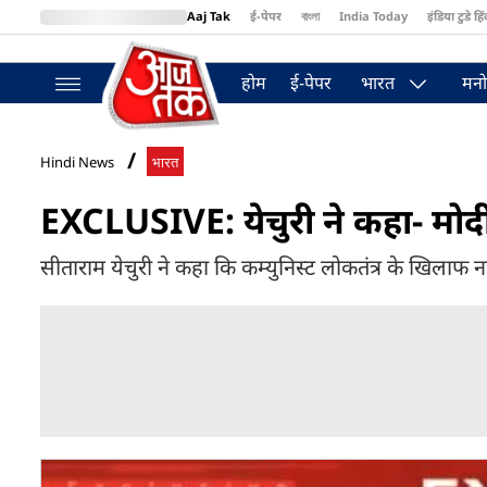
Aaj Tak
ई-पेपर
বাংলা
India Today
इंडिया टुडे हिं
MumbaiTak
BT Bazaar
Cosmopolitan
Harper's Bazaar
Northea
होम
ई-पेपर
भारत
मनो
Hindi News
भारत
EXCLUSIVE: येचुरी ने कहा- मोदी
सीताराम येचुरी ने कहा कि कम्युनिस्ट लोकतंत्र के खिलाफ नह