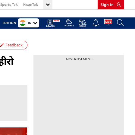
Sports Tak
KisanTak
Sign In
IN
EDITION
Feedback
हीरो
ADVERTISEMENT