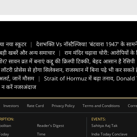
िया नया स्कूटर
|
देशभक्ति Vs नॉस्टैल्जिया! 'बंटवारा 1947' के सा
ड़ी खबरें और अन्य समाचार
|
राम मंदिर चढ़ावा चोरी: आरोपियों के र
ावन व्रत में बनाएं कद्दू की क्रिस्पी टिक्की, बेहद आसान है रेसिपी
लॉटरी प्रोसेस से होगा सिलेक्शन, राजस्थान में बिना पढ़े भी कर सक
 अलर्ट, जानें मौसम
|
Strait of Hormuz में बढ़ा तनाव, Donald 
ो न करें नजरअंदाज
Investors
Rate Card
Privacy Policy
Terms and Conditions
Corre
IPTION:
EVENTS:
olitan
Reader's Digest
Sahitya Aaj Tak
Today
Time
India Today Conclave