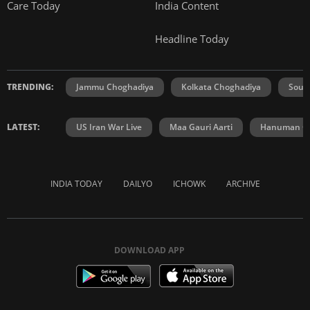
Care Today
India Content
Headline Today
TRENDING:
Jammu Choghadiya
Kolkata Choghadiya
Sout
LATEST:
US Iran War Live
Maa Gauri Aarti
Hanuman Ch
INDIA TODAY
DAILYO
ICHOWK
ARCHIVE
DOWNLOAD APP