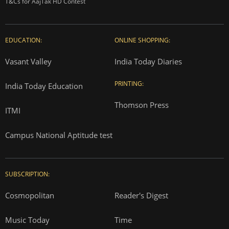
T&Cs for AajTak HD Contest
EDUCATION:
ONLINE SHOPPING:
Vasant Valley
India Today Diaries
PRINTING:
India Today Education
Thomson Press
ITMI
Campus National Aptitude test
SUBSCRIPTION:
Cosmopolitan
Reader's Digest
Music Today
Time