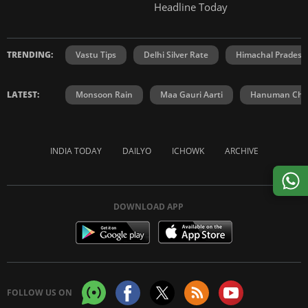
Headline Today
TRENDING:
Vastu Tips
Delhi Silver Rate
Himachal Prades
LATEST:
Monsoon Rain
Maa Gauri Aarti
Hanuman Chal
INDIA TODAY
DAILYO
ICHOWK
ARCHIVE
DOWNLOAD APP
FOLLOW US ON