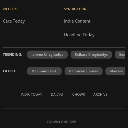
WELFARE:
SYNDICATION:
Care Today
India Content
Headline Today
TRENDING:
Jammu Choghadiya
Kolkata Choghadiya
Sout
LATEST:
Maa Gauri Aarti
Hanuman Chalisa
Maa Gauri 
INDIA TODAY
DAILYO
ICHOWK
ARCHIVE
DOWNLOAD APP