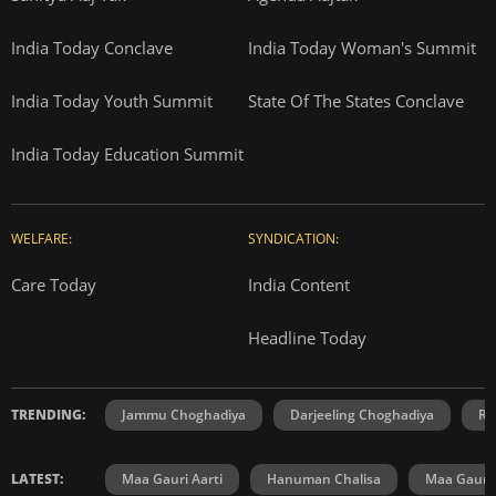
India Today Conclave
India Today Woman's Summit
India Today Youth Summit
State Of The States Conclave
India Today Education Summit
WELFARE:
SYNDICATION:
Care Today
India Content
Headline Today
TRENDING:
Jammu Choghadiya
Darjeeling Choghadiya
Ra
LATEST:
Maa Gauri Aarti
Hanuman Chalisa
Maa Gauri 