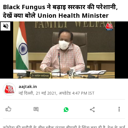
Black Fungus ने बढ़ाई सरकार की परेशानी,
देखें क्या बोले Union Health Minister
0
of
2
minutes,
38
seconds
aajtak.in
नई दिल्ली,
21 मई 2021,
अपडेटेड 4:47 PM IST
कोरोना की चुनौती के बीच ब्लैक फंगस बीमारी ने चिंता बढ़ा दी है. देश के कई