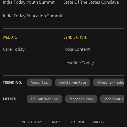
India Today Youth Summit
State Of The States Conclave
India Today Education Summit
WELFARE:
SYNDICATION:
Care Today
India Content
Headline Today
TRENDING:
Vastu Tips
Delhi Silver Rate
Himachal Prades
LATEST:
US Iran War Live
Monsoon Rain
Maa Gauri Aar
INDIA TODAY
DAILYO
ICHOWK
ARCHIVE