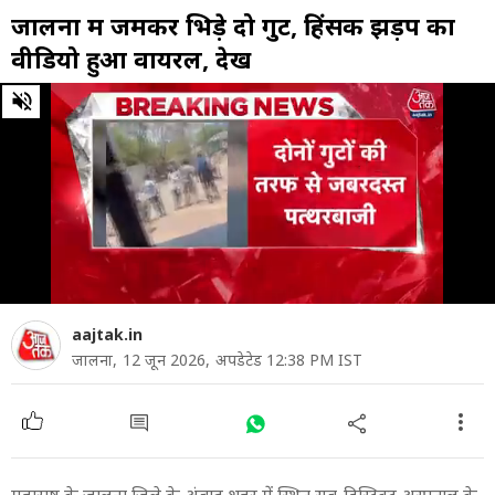
जालना में जमकर भ‍िड़े दो गुट, हिंसक झड़प का
वीड‍ियो हुआ वायरल, देखें
0
of
1
minute,
34
seconds
aajtak.in
जालना,
12 जून 2026,
अपडेटेड 12:38 PM IST