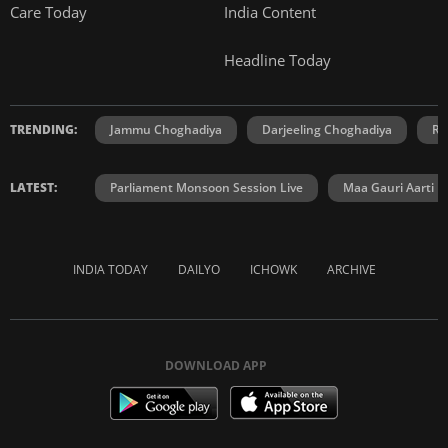
WELFARE:
SYNDICATION:
Care Today
India Content
Headline Today
TRENDING:
Jammu Choghadiya
Darjeeling Choghadiya
Ra
LATEST:
Parliament Monsoon Session Live
Maa Gauri Aarti
INDIA TODAY
DAILYO
ICHOWK
ARCHIVE
DOWNLOAD APP