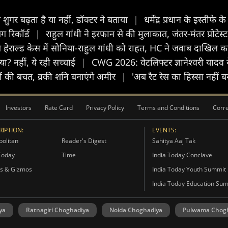
ुगर बढ़ता है या नहीं, डॉक्टर ने बताया
|
धर्मेंद्र प्रधान के इस्तीफ
ग रिकॉर्ड
|
राहुल गांधी ने इरफान से की मुलाकात, जंतर-मंतर प्रोटेस
 हेराल्ड केस में सोनिया-राहुल गांधी को राहत, HC ने जवाब दाखिल 
ा? नहीं, ये रही सच्चाई
|
CWG 2026: वेटलिफ्टर ज्ञानेश्वरी याद
ों की बचत, व्रकी शनि बनाएंगे अमीर
|
'अब रैट रेस का हिस्सा नहीं ब
Investors
Rate Card
Privacy Policy
Terms and Conditions
Corre
IPTION:
EVENTS:
olitan
Reader's Digest
Sahitya Aaj Tak
Today
Time
India Today Conclave
s & Gizmos
India Today Youth Summit
India Today Education Su
ya
Ratnagiri Choghadiya
Noida Choghadiya
Pulwama Chog