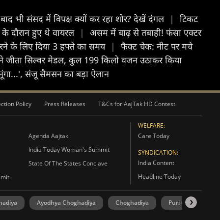
े के बाद भी संसद में विपक्ष क्यों कर रहा शोर? देखें दंगल
|
टिकट
्ट के दौरान हुए थे वायरल
|
असम में बाढ़ से तबाही! फंसा एक्टर
करने के लिए दिया 3 हफ्ते का समय
|
फैक्ट चेक: नीट पर मचे
व ने जीता सिल्वर मेडल, कुल 199 किलो वजन उठाकर किया
नूंगा...', संजू सैमसन का बड़ा ऐलान
ction Policy
Press Releases
T&Cs for AajTak HD Contest
WELFARE:
Agenda Aajtak
Care Today
India Today Woman's Summit
SYNDICATION:
India Content
State Of The States Conclave
Headline Today
mmit
hadiya
Ayodhya Choghadiya
Choghadiya
Puri Choghadiya