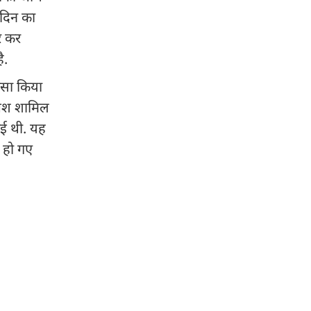
 दिन का
र कर
ै.
ासा किया
ाजिश शामिल
गई थी. यह
र हो गए