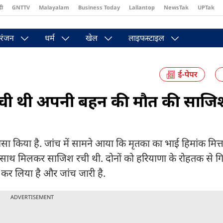
दी
GNTTV
Malayalam
Business Today
Lallantop
NewsTak
UPTak
st
Brides Today
Reader’s Digest
Astro Tak
Pakwan Gali
रंजन
धर्म
खेल
लाइफस्टाइल
रची थी अपनी बहन की मौत की साजि
लासा किया है. जांच में सामने आया कि मृतका का भाई हिमांक मित्
के साथ मिलकर साजिश रची थी. दोनों को हरियाणा के रोहतक से ग
र कर लिया है और जांच जारी है.
ADVERTISEMENT