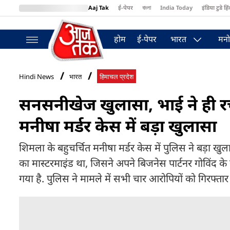
Aaj Tak
ई-पेपर
বাংলা
India Today
इंडिया टुडे हिं
MumbaiTak
BT Bazaar
Cosmopolitan
Harper's Bazaar
Northea
होम
ई-पेपर
भारत
मनो
Hindi News
भारत
हिमाचल प्रदेश
सनसनीखेज खुलासा, भाई ने ही 
मनीषा मर्डर केस में बड़ा खुलासा
शिमला के बहुचर्चित मनीषा मर्डर केस में पुलिस ने बड़ा खु
का मास्टरमाइंड था, जिसने अपने बिजनेस पार्टनर गोविंद 
गया है. पुलिस ने मामले में सभी चार आरोपियों को गिरफ्ता