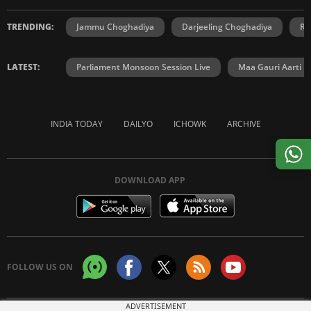
TRENDING:
Jammu Choghadiya
Darjeeling Choghadiya
Ra
LATEST:
Parliament Monsoon Session Live
Maa Gauri Aarti
INDIA TODAY
DAILYO
ICHOWK
ARCHIVE
DOWNLOAD APP
FOLLOW US ON
ADVERTISEMENT