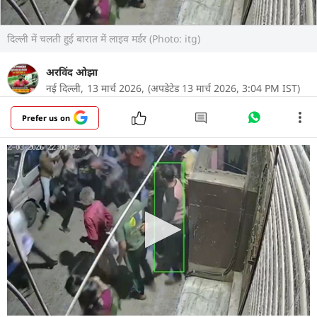
दिल्ली में चलती हुई बारात में लाइव मर्डर (Photo: itg)
अरविंद ओझा
नई दिल्ली,
13 मार्च 2026,
(अपडेटेड 13 मार्च 2026, 3:04 PM IST)
Prefer us on
दिल्ली के वजीरपुर इलाके में एक शादी समारोह उस समय
मातम में बदल गया, जब बारात के दौरान हुए झगड़े में एक
व्यक्ति की पीट-पीटकर हत्या कर दी गई. घटना भारत नगर
थाना क्षेत्र की जेजे कॉलोनी की है, जहां रास्ता खाली कराने को
लेकर शुरू हुआ विवाद इतना बढ़ गया कि कुछ लोगों ने एक
व्यक्ति पर बेल्ट, लाठी-डंडों और लोहे की रॉड से हमला कर
दिया. हमले में गंभीर रूप से घायल व्यक्ति की बाद में मौत हो