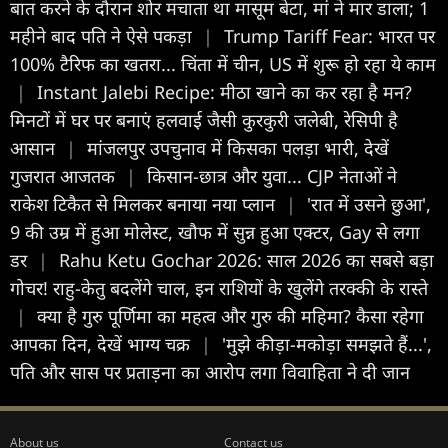
बात करने के दौरान शोर मचाता था मासूम बेटा, मां ने मार डाला; 1
महीने बाद पति ने ऐसे पकड़ा
|
Trump Tariff Fear: भारत पर
100% टैरिफ का खतरा... चिंता में चीन, US में शुरू हो रहा ये काम
|
Instant Jalebi Recipe: मीठा खाने का कर रहा है मन?
मिनटों में घर पर बनाएं हलवाई जैसी कुरकुरी जलेबी, रेसिपी है
आसान
|
मांजलपुर उपचुनाव में क‍िसका पलड़ा भारी, देखें
गुजरात आजतक
|
किसान-छात्र और युवा... CJP नेताओं ने
राकेश टिकैत से मिलकर बनाया नया प्लान
|
'रात में उसने छुआ',
9 की उम्र में हुआ मोलेस्ट, खौफ में सुन्न हुआ एक्टर, Gay से लगा
डर
|
Rahu Ketu Gochar 2026: साल 2026 का सबसे बड़ा
गोचर! राहु-केतु बदलेंगे चाल, इन राशियों के खुलेंगे तरक्की के रास्ते
|
क्या है गुरु पूर्ण‍िमा का महत्व और गुरु की मह‍िमा? कैसा रहेगा
आपका द‍िन, देखें भाग्य चक्र
|
'मुझे कीड़ा-मकोड़ा समझते हैं...',
पति और सास पर प्रताड़ना का आरोप लगा विवाहिता ने दी जान
About us
Contact us