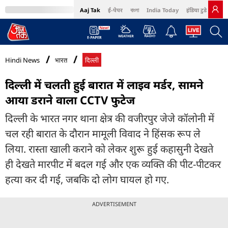
Aaj Tak
ई-पेपर
বাংলা
India Today
इंडिया टुडे हिंदी
MumbaiTak
BT Bazaar
Cosmopolitan
Harper's Bazaar
Northeast
Bri
Hindi News
भारत
दिल्ली
दिल्ली में चलती हुई बारात में लाइव मर्डर, सामने
आया डराने वाला CCTV फुटेज
दिल्ली के भारत नगर थाना क्षेत्र की वजीरपुर जेजे कॉलोनी में
चल रही बारात के दौरान मामूली विवाद ने हिंसक रूप ले
लिया. रास्ता खाली कराने को लेकर शुरू हुई कहासुनी देखते
ही देखते मारपीट में बदल गई और एक व्यक्ति की पीट-पीटकर
हत्या कर दी गई, जबकि दो लोग घायल हो गए.
ADVERTISEMENT