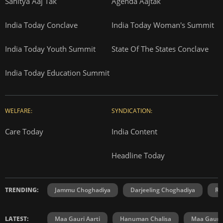
Sahitya Aaj Tak
Agenda Aajtak
India Today Conclave
India Today Woman's Summit
India Today Youth Summit
State Of The States Conclave
India Today Education Summit
WELFARE:
SYNDICATION:
Care Today
India Content
Headline Today
TRENDING:
Jammu Choghadiya
Darjeeling Choghadiya
Ra
LATEST:
Maa Gauri Aarti
Hanuman Chalisa
Maa Gauri 