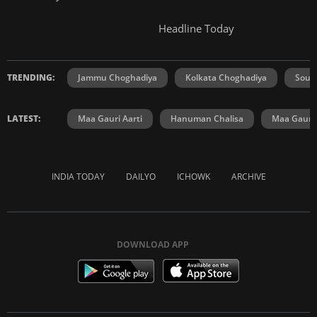
Headline Today
TRENDING:
Jammu Choghadiya
Kolkata Choghadiya
Sout
LATEST:
Maa Gauri Aarti
Hanuman Chalisa
Maa Gauri 
INDIA TODAY
DAILYO
ICHOWK
ARCHIVE
DOWNLOAD APP