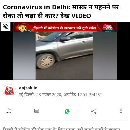
Coronavirus in Delhi: मास्क न पहनने पर
रोका तो चढ़ा दी कार? देखें VIDEO
0
of
49
seconds
aajtak.in
नई दिल्ली,
23 नवंबर 2020,
अपडेटेड 12:51 PM IST
दिल्ली में कोरोना की रोकथाम के लिए मास्क नहीं लगाने वालों के चालान