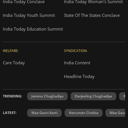
India Today Conclave
India Today Woman's Summit
India Today Youth Summit
State Of The States Conclave
India Today Education Summit
WELFARE:
SYNDICATION:
Care Today
India Content
Headline Today
TRENDING:
Jammu Choghadiya
Darjeeling Choghadiya
Ra
LATEST:
Maa Gauri Aarti
Hanuman Chalisa
Maa Gauri 