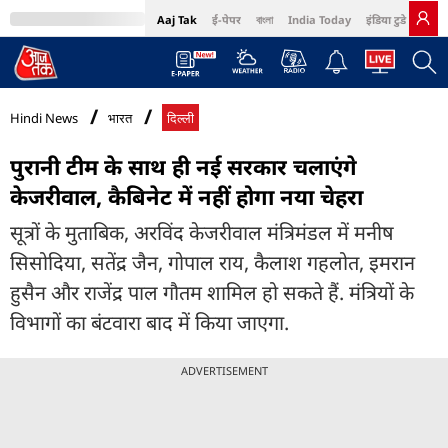
Aaj Tak
ई-पेपर
বাংলা
India Today
इंडिया टुडे हिंदी
MumbaiTak
BT Bazaar
Cosmopolitan
Harper's Bazaar
Northeast
Bri
Hindi News
भारत
दिल्ली
पुरानी टीम के साथ ही नई सरकार चलाएंगे
केजरीवाल, कैबिनेट में नहीं होगा नया चेहरा
सूत्रों के मुताबिक, अरविंद केजरीवाल मंत्रिमंडल में मनीष
सिसोदिया, सतेंद्र जैन, गोपाल राय, कैलाश गहलोत, इमरान
हुसैन और राजेंद्र पाल गौतम शामिल हो सकते हैं. मंत्रियों के
विभागों का बंटवारा बाद में किया जाएगा.
ADVERTISEMENT