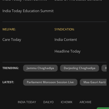
India Today Education Summit
WELFARE:
SYNDICATION:
Care Today
India Content
Headline Today
TRENDING:
Jammu Choghadiya
Darjeeling Choghadiya
Ra
LATEST:
Parliament Monsoon Session Live
Maa Gauri Aarti
INDIA TODAY
DAILYO
ICHOWK
ARCHIVE