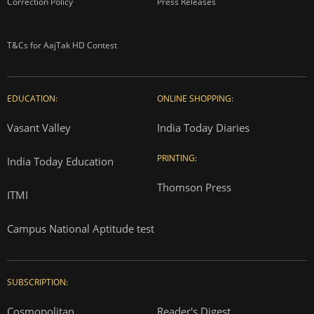
ADVERTISEMENT
About us
Contact us
Advertise with us
Complaint Redressal
Investors
Rate Card