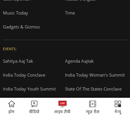
Privacy Policy
Terms and Conditions
Correction Policy
Press Releases
T&Cs for AajTak HD Contest
EDUCATION:
ONLINE SHOPPING:
Vasant Valley
India Today Diaries
PRINTING:
India Today Education
ADVERTISEMENT
Thomson Press
होम
वीडियो
लाइव टीवी
न्यूज़ रील
मेन्यू
ITMI
Campus National Aptitude test