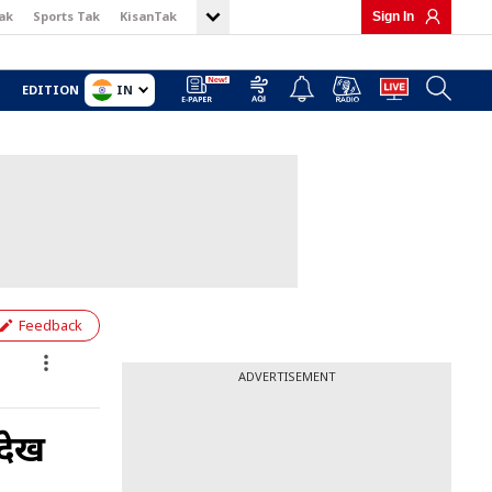
ak
Sports Tak
KisanTak
Sign In
IN
EDITION
Feedback
ADVERTISEMENT
 देख