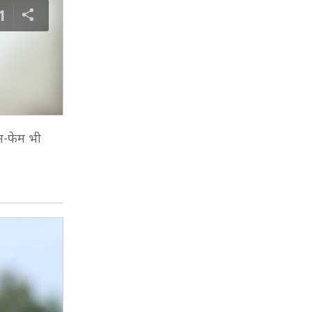
1
ेम-फेम भी