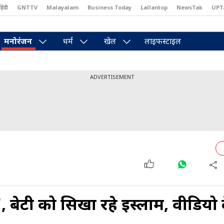
हिंदी
GNTTV
Malayalam
Business Today
Lallantop
NewsTak
UPT
east
Brides Today
Reader’s Digest
Astro Tak
मनोरंजन
धर्म
खेल
लाइफस्टाइल
ADVERTISEMENT
ूरज', बेटी को सिखा रहे इस्लाम, वीडियो