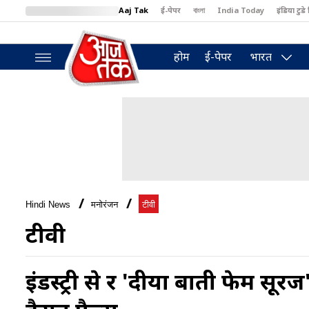
Aaj Tak
ई-पेपर
বাংলা
India Today
इंडिया टुडे 
MumbaiTak
BT Bazaar
Cosmopolitan
Harper's Bazaar
North
होम
ई-पेपर
भारत
Hindi News
मनोरंजन
टीवी
टीवी
इंडस्ट्री से दूर 'दीया बाती फेम स