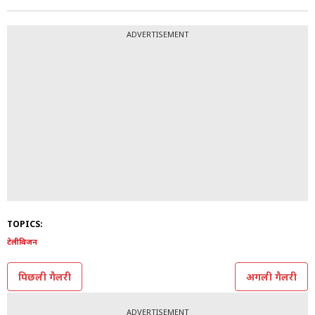
हालांकि, रूपल अपने करियर में कई बड़े शोज में काम कर चुकी
हैं. वहीं, उनके पति नोमिश भारद्वाज एनिमेशन की दुनिया में काम
करते हैं. वो लॉस एंजेलिस में रहकर काम करते हैं.
(Photo: Instagram @roopaltyagi06)
ADVERTISEMENT