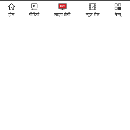
EDUCATION:
ONLINE SHOPPING:
ADVERTISEMENT
होम
वीडियो
लाइव टीवी
न्यूज़ रील
मेन्यू
Vasant Valley
India Today Diaries
PRINTING:
India Today Education
Thomson Press
ITMI
Campus National Aptitude test
SUBSCRIPTION:
Cosmopolitan
Reader's Digest
Music Today
Time
Gadgets & Gizmos