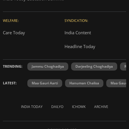
WELFARE:
SYNDICATION:
Care Today
India Content
Headline Today
TRENDING:
Jammu Choghadiya
Darjeeling Choghadiya
Ra
LATEST:
Maa Gauri Aarti
Hanuman Chalisa
Maa Gauri 
INDIA TODAY
DAILYO
ICHOWK
ARCHIVE