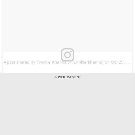
A post shared by Twinkle Khanna (@twinklerkhanna) on
Oct 25, 2017 at 10:22pm PDT
ADVERTISEMENT