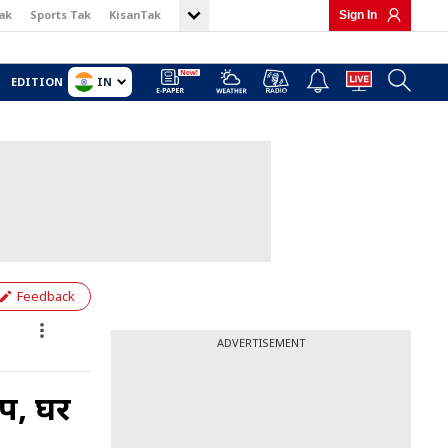
ak
Sports Tak
KisanTak
Sign In
IN
EDITION
Feedback
ADVERTISEMENT
ंप, घर