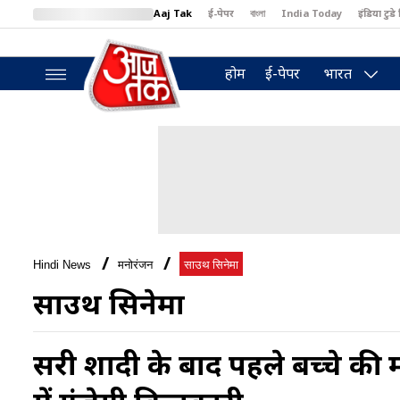
Aaj Tak
ई-पेपर
বাংলা
India Today
इंडिया टुडे 
MumbaiTak
BT Bazaar
Cosmopolitan
Harper's Bazaar
North
होम
ई-पेपर
भारत
Hindi News
मनोरंजन
साउथ सिनेमा
साउथ सिनेमा
दूसरी शादी के बाद पहले बच्चे की 