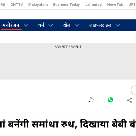
हिंदी
GNTTV
Malayalam
Business Today
Lallantop
NewsTak
UPT
east
Brides Today
Reader’s Digest
Astro Tak
Pakwan Gali
मनोरंजन
धर्म
खेल
लाइफस्टाइल
ADVERTISEMENT
मां बनेंगी समांथा रुथ, दिखाया बेबी ब