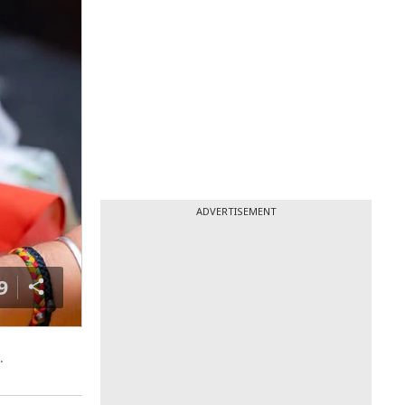
ADVERTISEMENT
9
ै.