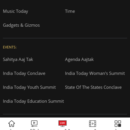
Privacy Policy
Terms and Conditions
Correction Policy
Press Releases
T&Cs for AajTak HD Contest
EDUCATION:
ONLINE SHOPPING:
Vasant Valley
India Today Diaries
PRINTING:
India Today Education
Thomson Press
ITMI
Campus National Aptitude test
ADVERTISEMENT