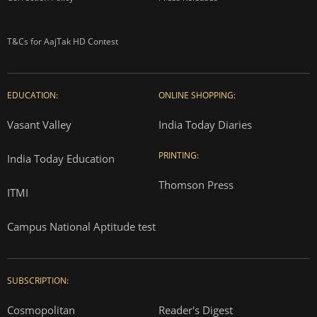
ADVERTISEMENT
About us
Contact us
Advertise with us
Complaint Redressal
Investors
Rate Card