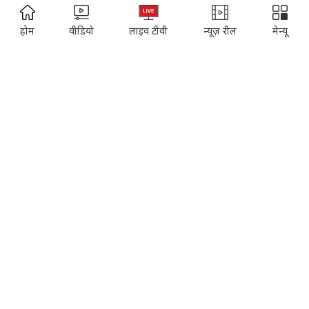
ADVERTISEMENT
Cosmopolitan
Reader's Digest
होम
वीडियो
लाइव टीवी
न्यूज़ रील
मेन्यू
Music Today
Time
Gadgets & Gizmos
EVENTS:
Sahitya Aaj Tak
Agenda Aajtak
India Today Conclave
India Today Woman's Summit
India Today Youth Summit
State Of The States Conclave
India Today Education Summit