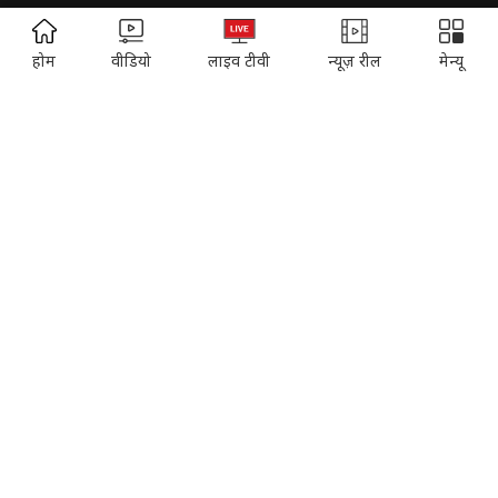
Campus National Aptitude test
ADVERTISEMENT
होम
वीडियो
लाइव टीवी
न्यूज़ रील
मेन्यू
SUBSCRIPTION:
Cosmopolitan
Reader's Digest
Music Today
Time
Gadgets & Gizmos
EVENTS:
Sahitya Aaj Tak
Agenda Aajtak
India Today Conclave
India Today Woman's Summit