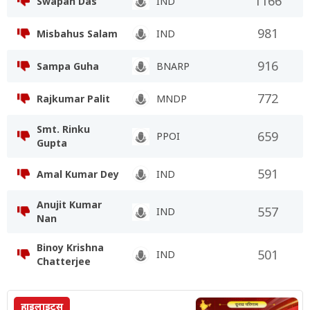
1166
Swapan Das
IND
981
Misbahus Salam
IND
916
Sampa Guha
BNARP
772
Rajkumar Palit
MNDP
Smt. Rinku
659
PPOI
Gupta
591
Amal Kumar Dey
IND
Anujit Kumar
557
IND
Nan
Binoy Krishna
501
IND
Chatterjee
हाइलाइट्स