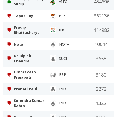
454696
AITC
Sudip
362136
Tapas Roy
BJP
Pradip
114982
INC
Bhattacharya
10044
Nota
NOTA
Dr. Biplab
3658
SUCI
Chandra
Omprakash
3180
BSP
Prajapati
2272
Pranati Paul
IND
Surendra Kumar
1322
IND
Kabra