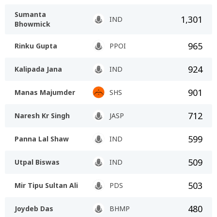
Sumanta
1,301
IND
Bhowmick
965
Rinku Gupta
PPOI
924
Kalipada Jana
IND
901
Manas Majumder
SHS
712
Naresh Kr Singh
JASP
599
Panna Lal Shaw
IND
509
Utpal Biswas
IND
503
Mir Tipu Sultan Ali
PDS
480
Joydeb Das
BHMP