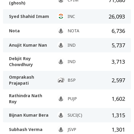
(ghosh)
26,093
Syed Shahid Imam
INC
6,736
Nota
NOTA
5,737
Anujit Kumar Nan
IND
Debjit Roy
3,713
IND
Chowdhury
Omprakash
2,597
BSP
Prajapati
Rathindra Nath
1,602
PUJP
Roy
1,315
Bijnan Kumar Bera
SUCI(C)
1,301
Subhash Verma
JSVP