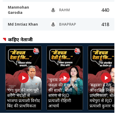
Manmohan
440
RAHM
Garodia
418
Md Imtiaz Khan
BHAPRAP
कहिए नेताजी
'चुनाव जीती तो बनूंगी
जनता की सुख-दुख
'सहरसा में रेल
‘गंगा पुल की मांग पूरी
की साथी', बोलीं
ओवरब्रिज निर्माण 
करेंगे’ भदोही से
सारण से RJD
प्राथमिकता', बोले
भाजपा प्रत्याशी विनोद
प्रत्याशी रोहिणी
मधेपुरा से RJD
बिंद की प्राथमिकता
आचार्य
प्रत्याशी कुमार चंद्